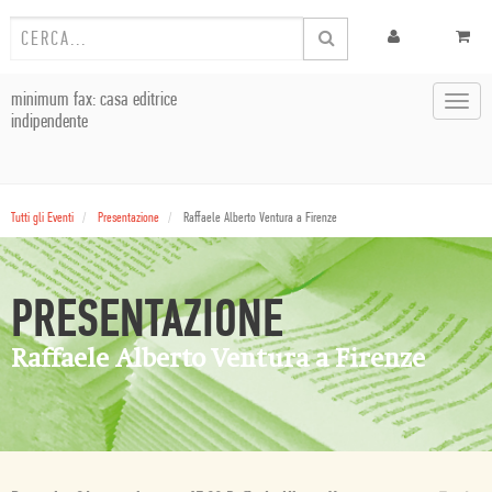
minimum fax: casa editrice
Toggl
indipendente
navig
Tutti gli Eventi
Presentazione
Raffaele Alberto Ventura a Firenze
PRESENTAZIONE
Raffaele Alberto Ventura a Firenze