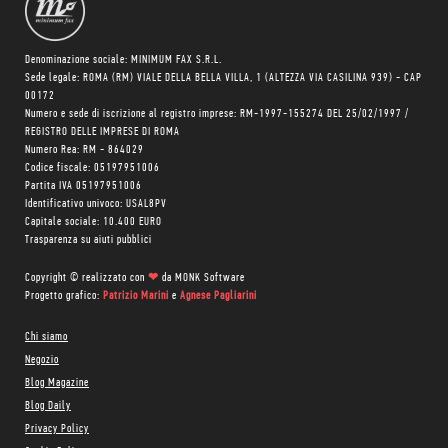
Denominazione sociale: MINIMUM FAX S.R.L.
Sede legale: ROMA (RM) VIALE DELLA BELLA VILLA, 1 (ALTEZZA VIA CASILINA 939) - CAP
00172
Numero e sede di iscrizione al registro imprese: RM-1997-155274 DEL 25/02/1997 /
REGISTRO DELLE IMPRESE DI ROMA
Numero Rea: RM - 864029
Codice fiscale: 05197951006
Partita IVA 05197951006
Identificativo univoco: USAL8PV
Capitale sociale: 10.400 EURO
Trasparenza su aiuti pubblici
Copyright © realizzato con
❤
da
MONK Software
Progetto grafico:
Patrizio Marini
e
Agnese Pagliarini
Chi siamo
Negozio
Blog Magazine
Blog Daily
Privacy Policy