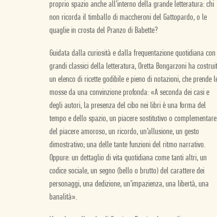
proprio spazio anche all’interno della grande letteratura: chi
non ricorda il timballo di maccheroni del Gattopardo, o le
quaglie in crosta del Pranzo di Babette?
Guidata dalla curiosità e dalla frequentazione quotidiana con 
grandi classici della letteratura, Oretta Bongarzoni ha costrui
un elenco di ricette godibile e pieno di notazioni, che prende l
mosse da una convinzione profonda: «A seconda dei casi e
degli autori, la presenza del cibo nei libri è una forma del
tempo e dello spazio, un piacere sostitutivo o complementare
del piacere amoroso, un ricordo, un’allusione, un gesto
dimostrativo; una delle tante funzioni del ritmo narrativo.
Oppure: un dettaglio di vita quotidiana come tanti altri, un
codice sociale, un segno (bello o brutto) del carattere dei
personaggi, una dedizione, un’impazienza, una libertà, una
banalità».