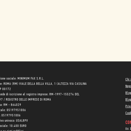
ione sociale: MINIMUM FAX S.R.L.
Chi
le: ROMA (RM) VIALE DELLA BELLA VILLA, 1 (ALTEZZA VIA CASILINA
Neg
AP 00172
Blo
sede di iscrizione al registro imprese: RM-1997-155274 DEL
97 / REGISTRO DELLE IMPRESE DI ROMA
Blog
ea: RM - 864029
Priv
scale: 05197951006
Cook
VA 05197951006
tivo univoco: USAL8PV
CON
sociale: 10.400 EURO
06 