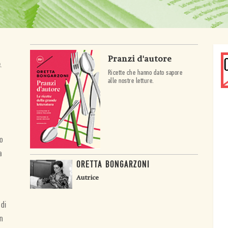
Pranzi d'autore
.
Ricette che hanno dato sapore
alle nostre letture.
ro
a
ORETTA BONGARZONI
Autrice
 di
un