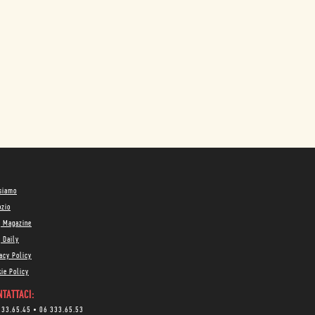
 siamo
ozio
g Magazine
 Daily
acy Policy
ie Policy
TATTACI:
333.65.45
•
06 333.65.53