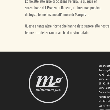
L’omelette alle erbe di Sostiene Pereira, le quaglie en
sarcophage del Pranzo di Babette, il Christmas pudding
di Joyce, le melanzane all’amore di Márquez...
Queste e tante altre ricette che hanno dato sapore alle nostre
letture ora delizieranno anche il nostro palato.
Denominaz
Sede lega
939) - C
Numero e 
25/02/19
Numero R
Codice fi
Partita I
Identifica
Capitale 