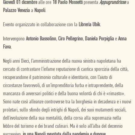
Giovedì 01 dicembre
alle ore
18 Paolo Mossetti
presenta
Appugrundrisse
a
Palazzo Venezia
a
Napoli
.
Evento organizzato in collaborazione con la
Libreria Ubik
.
Intervengono
Antonio Bassolino
,
Ciro Pellegrino
,
Daniela Porpiglia
e
Anna
Fava
.
Negli anni Dieci, l’amministrazione della nuova sinistra napoletana ha
cercato di contrastare l’infame reputazione di caotica sporcizia della città,
recuperandone il patrimonio culturale e identitario, con l’aiuto di
circostanze favorevoli, di un’imprenditoria furba e intraprendente, della
mancanza di avversari politici e della buona volontà di chi è «rimasto».
Sono nate così alleanze controverse tra la borghesia in decadenza e i nuovi
proletari, sullo sfondo degli intrighi di Napoli, dei suoi mutamenti sociali,
dell’evoluzione della sua mentalità, della corsa alla supremazia nella
febbre del turismo e dei brand culinari. Ma è solo all’alba del decennio
successivo,
in una Napoli svuotata dalla pandemia e dunque