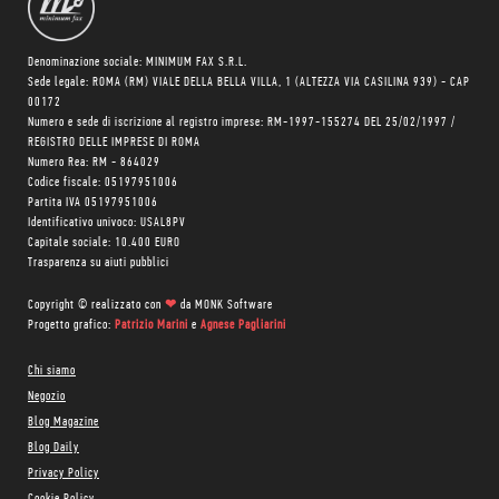
Denominazione sociale: MINIMUM FAX S.R.L.
Sede legale: ROMA (RM) VIALE DELLA BELLA VILLA, 1 (ALTEZZA VIA CASILINA 939) - CAP
00172
Numero e sede di iscrizione al registro imprese: RM-1997-155274 DEL 25/02/1997 /
REGISTRO DELLE IMPRESE DI ROMA
Numero Rea: RM - 864029
Codice fiscale: 05197951006
Partita IVA 05197951006
Identificativo univoco: USAL8PV
Capitale sociale: 10.400 EURO
Trasparenza su aiuti pubblici
Copyright © realizzato con
❤
da
MONK Software
Progetto grafico:
Patrizio Marini
e
Agnese Pagliarini
Chi siamo
Negozio
Blog Magazine
Blog Daily
Privacy Policy