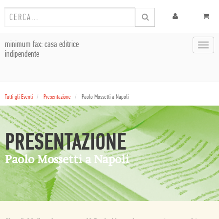
minimum fax: casa editrice
Toggl
indipendente
navig
Tutti gli Eventi
Presentazione
Paolo Mossetti a Napoli
PRESENTAZIONE
Paolo Mossetti a Napoli