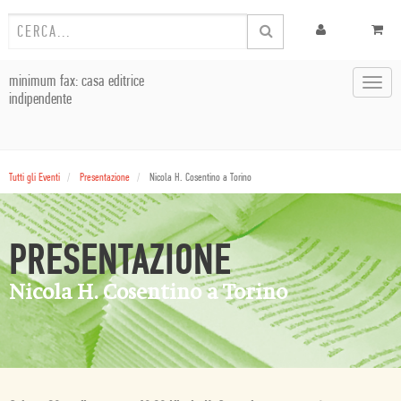
minimum fax: casa editrice
Toggl
indipendente
navig
Tutti gli Eventi
Presentazione
Nicola H. Cosentino a Torino
PRESENTAZIONE
Nicola H. Cosentino a Torino