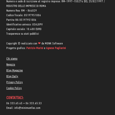
Numero e sede di iscrizione al registro imprese: RM-1997-155274 DEL 25/02/1997 /
REGISTRO DELLE IMPRESE DI ROMA
Numero Rea: RM - 864029
Codice fiscale: 05197951006
Partita IVA 05197951006
Identificativo univoco: USAL8PV
Capitale sociale: 10.400 EURO
Trasparenza su aiuti pubblici
Copyright © realizzato con
❤
da
MONK Software
Progetto grafico:
Patrizio Marini
e
Agnese Pagliarini
Chi siamo
Negozio
Blog Magazine
Blog Daily
Privacy Policy
Cookie Policy
CONTATTACI:
06 333.65.45
•
06 333.65.53
Email:
info@minimumfax.com