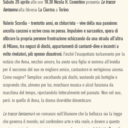
Sabato 20 aprile
alle ore
18.30 Nicola H. Cosentino
presenta
Le tracce
fantasma
alla libreria
La Ciurma
a
Torino
.
Valerio Scordia - trentotto anni, ex chitarrista - vive della sua passione:
ascolta canzoni e scrive cosa ne pensa. Impulsivo e sarcastico, spera di
sfibrare la propria perenne frustrazione schizzando da una strada all'altra
di Milano, tra negozi di dischi, appartamenti di cantanti-dive e incontri a
volte rivelatori, più spesso disastrosi.
Finché l'inaspettato turbamento per la
notizia che Anna, vecchio amore, ha avuto una figlia si somma all'invidia
per il successo del suo ex migliore amico, cantautore in vertiginosa ascesa.
Come reagire? Semplice: ascoltando più dischi, vuotando più bottiglie e
scoprendo che, almeno per lui, mischiare musica e alcol funziona da
macchina del tempo, riportandolo letteralmente nel passato. Non nel suo,
però: in quello di Anna, la donna dovrebbe dimenticare.
Le tracce fantasma
è un romanzo sull'illusione che la bellezza sia la legge
che governa il mondo; sul confondere arte e vita reale, e dovere a questo