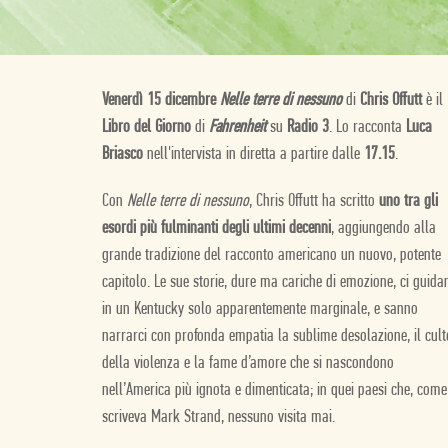
Venerdì 15 dicembre
Nelle terre di nessuno
di
Chris Offutt
è il
Libro del Giorno
di
Fahrenheit
su
Radio 3
. Lo racconta
Luca
Briasco
nell'intervista in diretta a partire dalle
17.15
.
Con
Nelle terre di nessuno
, Chris Offutt ha scritto
uno tra gli
esordi più fulminanti degli ultimi decenni
, aggiungendo alla
grande tradizione del racconto americano un nuovo, potente
capitolo. Le sue storie, dure ma cariche di emozione, ci guida
in un Kentucky solo apparentemente marginale, e sanno
narrarci con profonda empatia la sublime desolazione, il cult
della violenza e la fame d’amore che si nascondono
nell’America più ignota e dimenticata; in quei paesi che, come
scriveva Mark Strand, nessuno visita mai.