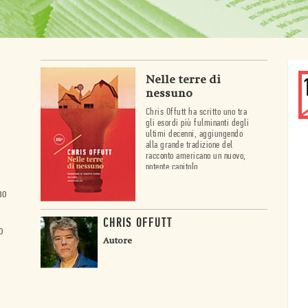
Nelle terre di
nessuno
Chris Offutt ha scritto uno tra
gli esordi più fulminanti degli
ultimi decenni, aggiungendo
alla grande tradizione del
racconto americano un nuovo,
potente capitolo.
no
CHRIS OFFUTT
o
Autore