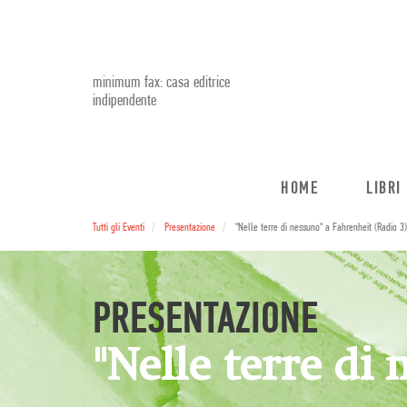
minimum fax: casa editrice
indipendente
HOME
LIBRI
Tutti gli Eventi
Presentazione
"Nelle terre di nessuno" a Fahrenheit (Radio 3)
PRESENTAZIONE
"Nelle terre di