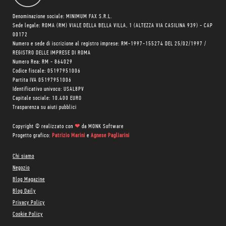
Denominazione sociale: MINIMUM FAX S.R.L.
Sede legale: ROMA (RM) VIALE DELLA BELLA VILLA, 1 (ALTEZZA VIA CASILINA 939) - CAP
00172
Numero e sede di iscrizione al registro imprese: RM-1997-155274 DEL 25/02/1997 /
REGISTRO DELLE IMPRESE DI ROMA
Numero Rea: RM - 864029
Codice fiscale: 05197951006
Partita IVA 05197951006
Identificativo univoco: USAL8PV
Capitale sociale: 10.400 EURO
Trasparenza su aiuti pubblici
Copyright © realizzato con
❤
da
MONK Software
Progetto grafico:
Patrizio Marini
e
Agnese Pagliarini
Chi siamo
Negozio
Blog Magazine
Blog Daily
Privacy Policy
Cookie Policy