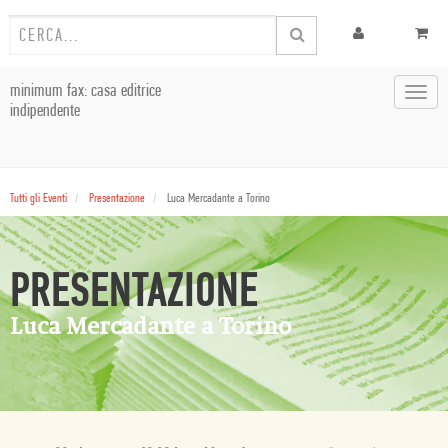
minimum fax: casa editrice
Toggl
indipendente
navig
Tutti gli Eventi
Presentazione
Luca Mercadante a Torino
PRESENTAZIONE
Luca Mercadante a Torino