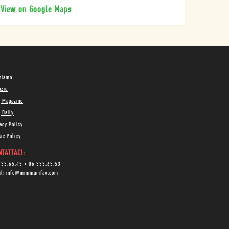
View on Google Maps
 siamo
ozio
g Magazine
 Daily
acy Policy
ie Policy
TATTACI:
333.65.45
•
06 333.65.53
il:
info@minimumfax.com