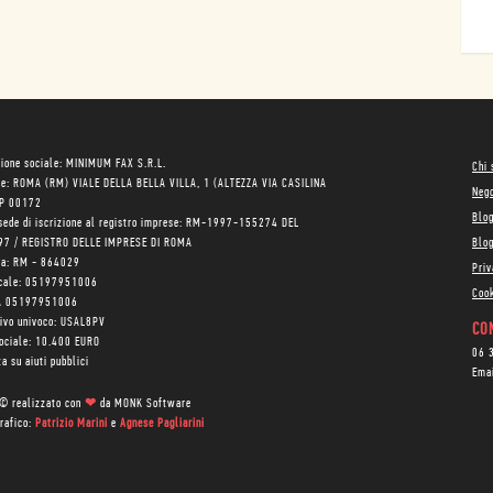
ione sociale: MINIMUM FAX S.R.L.
Chi
le: ROMA (RM) VIALE DELLA BELLA VILLA, 1 (ALTEZZA VIA CASILINA
Neg
AP 00172
Blo
sede di iscrizione al registro imprese: RM-1997-155274 DEL
97 / REGISTRO DELLE IMPRESE DI ROMA
Blog
ea: RM - 864029
Priv
scale: 05197951006
Cook
VA 05197951006
tivo univoco: USAL8PV
CON
sociale: 10.400 EURO
06 
a su aiuti pubblici
Ema
 © realizzato con
❤
da
MONK Software
rafico:
Patrizio Marini
e
Agnese Pagliarini