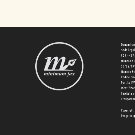
Denominaz
Sede lega
939) - C
Numero e 
25/02/19
Numero R
Codice fi
Partita I
Identifica
Capitale 
Trasparenz
Copyright
Progetto g