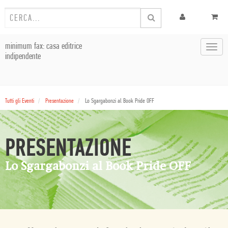
minimum fax: casa editrice
Toggl
indipendente
navig
Tutti gli Eventi
Presentazione
Lo Sgargabonzi al Book Pride OFF
PRESENTAZIONE
Lo Sgargabonzi al Book Pride OFF