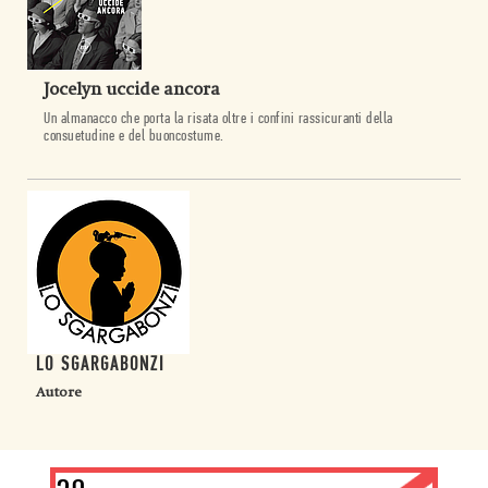
Jocelyn uccide ancora
Un almanacco che porta la risata oltre i
confini rassicuranti della
consuetudine e del buoncostume.
LO SGARGABONZI
Autore