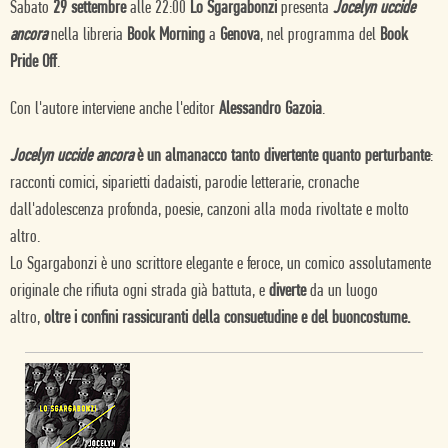
Sabato
29 settembre
alle 22:00
Lo Sgargabonzi
presenta
Jocelyn uccide
ancora
nella libreria
Book Morning
a
Genova
, nel programma del
Book
Pride Off
.
Con l'autore interviene anche l'editor
Alessandro Gazoia
.
Jocelyn uccide ancora
è un almanacco tanto divertente quanto perturbante
:
racconti comici, siparietti dadaisti, parodie letterarie, cronache
dall'adolescenza profonda, poesie, canzoni alla moda rivoltate e molto
altro.
Lo Sgargabonzi è uno scrittore elegante e feroce, un comico assolutamente
originale che rifiuta ogni strada già battuta, e
diverte
da un luogo
altro,
oltre i confini rassicuranti della consuetudine e del buoncostume.