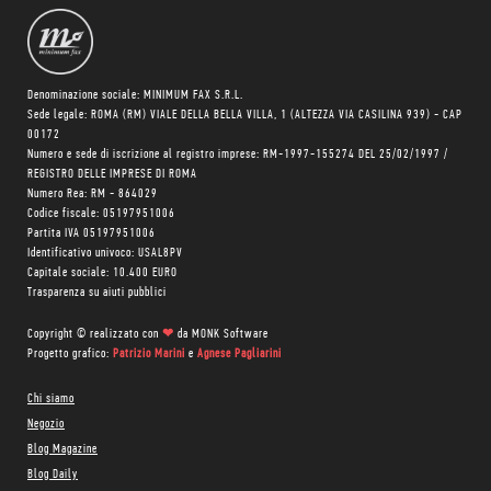
Denominazione sociale: MINIMUM FAX S.R.L.
Sede legale: ROMA (RM) VIALE DELLA BELLA VILLA, 1 (ALTEZZA VIA CASILINA 939) - CAP
00172
Numero e sede di iscrizione al registro imprese: RM-1997-155274 DEL 25/02/1997 /
REGISTRO DELLE IMPRESE DI ROMA
Numero Rea: RM - 864029
Codice fiscale: 05197951006
Partita IVA 05197951006
Identificativo univoco: USAL8PV
Capitale sociale: 10.400 EURO
Trasparenza su aiuti pubblici
Copyright © realizzato con
❤
da
MONK Software
Progetto grafico:
Patrizio Marini
e
Agnese Pagliarini
Chi siamo
Negozio
Blog Magazine
Blog Daily