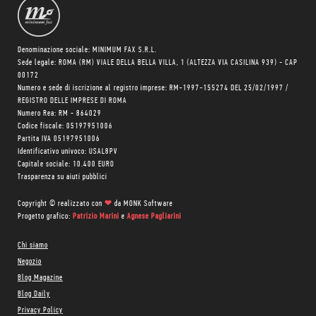
Denominazione sociale: MINIMUM FAX S.R.L.
Sede legale: ROMA (RM) VIALE DELLA BELLA VILLA, 1 (ALTEZZA VIA CASILINA 939) - CAP
00172
Numero e sede di iscrizione al registro imprese: RM-1997-155274 DEL 25/02/1997 /
REGISTRO DELLE IMPRESE DI ROMA
Numero Rea: RM - 864029
Codice fiscale: 05197951006
Partita IVA 05197951006
Identificativo univoco: USAL8PV
Capitale sociale: 10.400 EURO
Trasparenza su aiuti pubblici
Copyright © realizzato con
❤
da
MONK Software
Progetto grafico:
Patrizio Marini
e
Agnese Pagliarini
Chi siamo
Negozio
Blog Magazine
Blog Daily
Privacy Policy