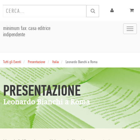
minimum fax: casa editrice
Toggl
indipendente
navig
Tutti gli Eventi
Presentazione
Italia
Leonardo Bianchi a Roma
PRESENTAZIONE
Leonardo Bianchi a Roma