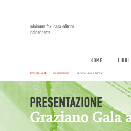
minimum fax: casa editrice
indipendente
HOME
LIBRI
Tutti gli Eventi
Presentazione
Graziano Gala a Tricase
PRESENTAZIONE
Graziano Gala a