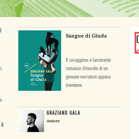
i
Sangue di Giuda
Il coraggioso e lancinante
)
romanzo d’esordio di un
giovane narratore appena
trentenne.
la
GRAZIANO GALA
Autore
il