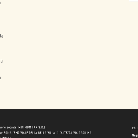
a
ta,
ra
a
ione sociale: MINIMUM FAX S.R.L.
Chi
le: ROMA (RM) VIALE DELLA BELLA VILLA, 1 (ALTEZZA VIA CASILINA
Neg