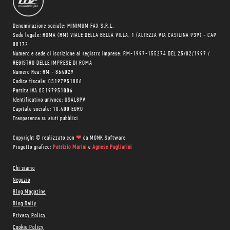
Denominazione sociale: MINIMUM FAX S.R.L.
Sede legale: ROMA (RM) VIALE DELLA BELLA VILLA, 1 (ALTEZZA VIA CASILINA 939) - CAP
00172
Numero e sede di iscrizione al registro imprese: RM-1997-155274 DEL 25/02/1997 /
REGISTRO DELLE IMPRESE DI ROMA
Numero Rea: RM - 864029
Codice fiscale: 05197951006
Partita IVA 05197951006
Identificativo univoco: USAL8PV
Capitale sociale: 10.400 EURO
Trasparenza su aiuti pubblici
Copyright © realizzato con
❤
da
MONK Software
Progetto grafico:
Patrizio Marini
e
Agnese Pagliarini
Chi siamo
Negozio
Blog Magazine
Blog Daily
Privacy Policy
Cookie Policy