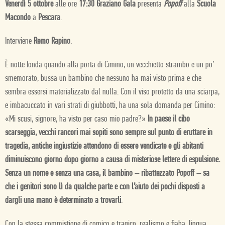
Venerdì 5 ottobre
alle ore
17:30 Graziano Gala
presenta
Popoff
alla
Scuola
Macondo
a
Pescara
.
Interviene
Remo Rapino
.
È notte fonda quando alla porta di Cimino, un vecchietto strambo e un po’
smemorato, bussa un bambino che nessuno ha mai visto prima e che
sembra essersi materializzato dal nulla. Con il viso protetto da una sciarpa,
e imbacuccato in vari strati di giubbotti, ha una sola domanda per Cimino:
«Mi scusi, signore, ha visto per caso mio padre?»
In paese il cibo
scarseggia, vecchi rancori mai sopiti sono sempre sul punto di eruttare in
tragedia, antiche ingiustizie attendono di essere vendicate e gli abitanti
diminuiscono giorno dopo giorno a causa di misteriose lettere di espulsione.
Senza un nome e senza una casa, il bambino – ribattezzato Popoff – sa
che i genitori sono lì da qualche parte e con l’aiuto dei pochi disposti a
dargli una mano è determinato a trovarli
.
Con la stessa commistione di comico e tragico, realismo e fiaba, lingua