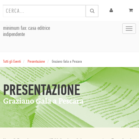
minimum fax: casa editrice
Toggl
indipendente
navig
Tutti gli Eventi
Presentazione
Graziano Gala a Pescara
PRESENTAZIONE
Graziano Gala a Pescara