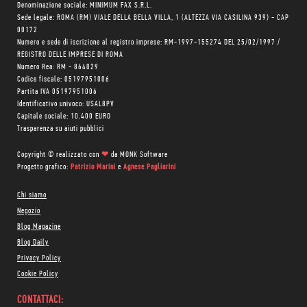
Denominazione sociale: MINIMUM FAX S.R.L.
Sede legale: ROMA (RM) VIALE DELLA BELLA VILLA, 1 (ALTEZZA VIA CASILINA 939) - CAP
00172
Numero e sede di iscrizione al registro imprese: RM-1997-155274 DEL 25/02/1997 /
REGISTRO DELLE IMPRESE DI ROMA
Numero Rea: RM - 864029
Codice fiscale: 05197951006
Partita IVA 05197951006
Identificativo univoco: USAL8PV
Capitale sociale: 10.400 EURO
Trasparenza su aiuti pubblici
Copyright © realizzato con
❤
da
MONK Software
Progetto grafico:
Patrizio Marini
e
Agnese Pagliarini
Chi siamo
Negozio
Blog Magazine
Blog Daily
Privacy Policy
Cookie Policy
CONTATTACI: