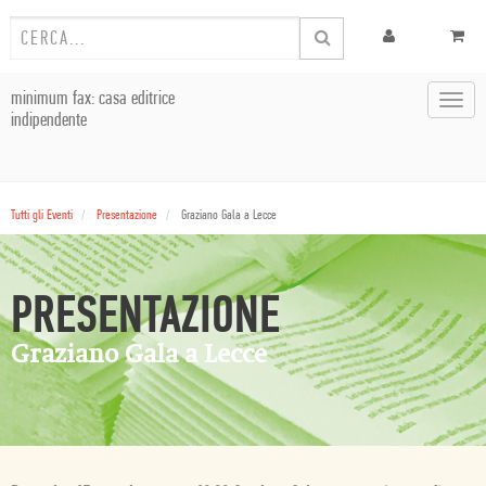
minimum fax: casa editrice
Toggl
indipendente
navig
Tutti gli Eventi
Presentazione
Graziano Gala a Lecce
PRESENTAZIONE
Graziano Gala a Lecce