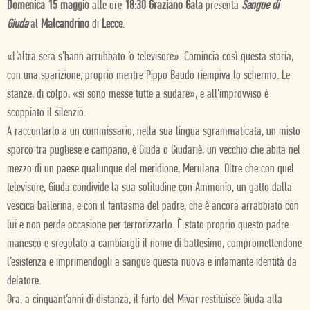
Domenica 15 maggio
alle ore
18:30
Graziano Gala
presenta
Sangue di
Giuda
al
Malcandrino
di
Lecce
.
«L’altra sera s’hann arrubbato ’o televisore». Comincia così questa storia,
con una sparizione, proprio mentre Pippo Baudo riempiva lo schermo. Le
stanze, di colpo, «si sono messe tutte a sudare», e all’improvviso è
scoppiato il silenzio.
A raccontarlo a un commissario, nella sua lingua sgrammaticata, un misto
sporco tra pugliese e campano, è Giuda o Giudariè, un vecchio che abita nel
mezzo di un paese qualunque del meridione, Merulana. Oltre che con quel
televisore, Giuda condivide la sua solitudine con Ammonio, un gatto dalla
vescica ballerina, e con il fantasma del padre, che è ancora arrabbiato con
lui e non perde occasione per terrorizzarlo. È stato proprio questo padre
manesco e sregolato a cambiargli il nome di battesimo, compromettendone
l’esistenza e imprimendogli a sangue questa nuova e infamante identità da
delatore.
Ora, a cinquant’anni di distanza, il furto del Mivar restituisce Giuda alla