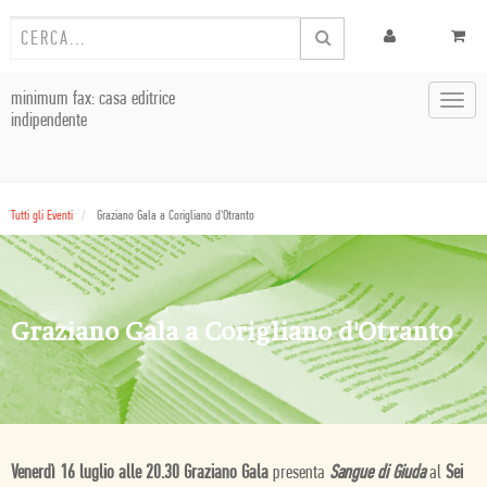
minimum fax: casa editrice
Toggl
indipendente
navig
Tutti gli Eventi
Graziano Gala a Corigliano d'Otranto
Graziano Gala a Corigliano d'Otranto
Venerdì 16 luglio alle 20.30
Graziano Gala
presenta
Sangue di Giuda
al
Sei