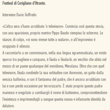
Festival di Corigliano d'Otranto.
Interviene Dario Goffredo.
«L’altra sera s’hann arrubbato ’o televisore». Comincia così questa storia,
con una sparizione, proprio mentre Pippo Baudo riempiva lo schermo. Le
stanze, di colpo, «si sono messe tutte a sudare», e all’improvviso è
scoppiato il silenzio.
A raccontarlo a un commissario, nella sua lingua sgrammaticata, un misto
sporco tra pugliese e campano, è Giuda o Giudariè, un vecchio che abita nel
mezzo di un paese qualunque del meridione, Merulana. Oltre che con quel
televisore, Giuda condivide la sua solitudine con Ammonio, un gatto dalla
vescica ballerina, e con il fantasma del padre, che è ancora arrabbiato con
lui e non perde occasione per terrorizzarlo. È stato proprio questo padre
manesco e sregolato a cambiargli il nome di battesimo, compromettendone
l’esistenza e imprimendogli a sangue questa nuova e infamante identità da
delatore.