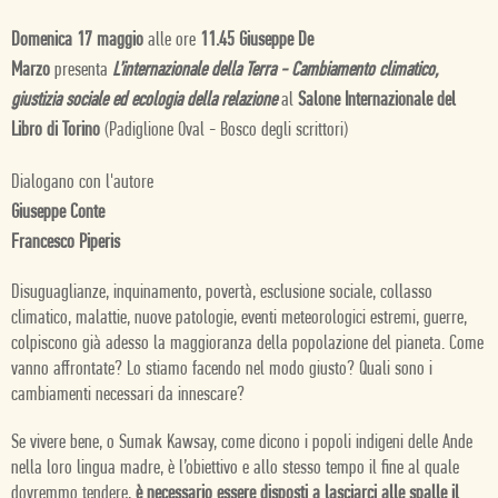
Domenica 17 maggio
alle ore
11.45 Giuseppe De
Marzo
presenta
L’internazionale della Terra - Cambiamento climatico,
giustizia sociale ed ecologia della relazione
al
Salone Internazionale del
Libro di Torino
(Padiglione Oval - Bosco degli scrittori)
Dialogano con l'autore
Giuseppe Conte
Francesco Piperis
Disuguaglianze, inquinamento, povertà, esclusione sociale, collasso
climatico, malattie, nuove patologie, eventi meteorologici estremi, guerre,
colpiscono già adesso la maggioranza della popolazione del pianeta. Come
vanno affrontate? Lo stiamo facendo nel modo giusto? Quali sono i
cambiamenti necessari da innescare?
Se vivere bene, o
Sumak Kawsay, come dicono i popoli indigeni delle Ande
nella loro lingua madre, è l’obiettivo e allo stesso tempo il fine al quale
dovremmo tendere,
è necessario essere disposti a lasciarci alle spalle il