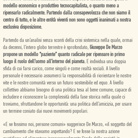
modello economico e produttivo tecnocapitalista, o quanto meno a
ripensarlo radicalmente. Partendo dalla consapevolezza che non siamo il
centro di tutto, e le altre entità viventi non sono oggetti inanimati a nostra
esclusiva disposizione.
Partendo da un’analisi senza sconti della crisi sistemica nella quale, ormai
da decenni, l’intero globo terrestre è sprofondato,
Giuseppe De Marzo
propone un modello “paziente” quanto radicale per ripensare in primo
luogo il ruolo dell’uomo all’interno del pianeta.
E individua una doppia
sfida di cui farsi carico, come singoli e come realtà sociali. A livello
personale è necessario assumerci la responsabilità di riorientare le nostre
vite e le nostre comunità verso un futuro sostenibile ed equo. A livello
collettivo abbiamo bisogno di una politica tesa al bene comune, capace di
includere e riconoscere la complessità della fase storica nella quale ci
troviamo, sfruttandone le opportunità: una politica dell’amicizia, per usare
un termine coniato dai nuovi movimenti popolari.
«E se fossimo noi, persone comuni» suggerisce De Marzo, «il soggetto del
cambiamento che stavamo aspettando? E se fosse la nostra azione