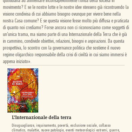
quotidiana ad alimentare inconsapevolmente l’onda della società in
movimento? E se le nostre lotte e le nostre idee stessero già ricostruendo la
visione condivisa di cui abbiamo bisogno ovunque per vivere bene nella
nostra Casa comune? E se questa visione fosse molto più diffusa e praticata
di quanto noi crediamo? Forse ancora non ci riconosciamo come soggetti di
un’unica trama, ma siamo parte di una Internazionale della Terra che è già
in cammino, condivide obiettivi, relazioni, bisogni e aspirazioni. Da questa
prospettiva, lo scontro con la governance politica che sostiene il nuovo
regime oligarchico responsabile della crisi di civiltà in cui siamo immersi è
appena iniziato».
L’Internazionale della terra
Disuguaglianze, inquinamento, povertà, esclusione sociale, collasso
climatico, malattie, nuove patologie, eventi meteorologici estremi, guerre,