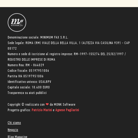
Denominazione sociale: MINIMUM FAX S.R.L.
Sede legale: ROMA (RM) VIALE DELLA BELLA VILLA, 1 (ALTEZZA VIA CASILINA 939) - CAP
00172
Numero e sede di iscrizione al registro imprese: RM-1997-155274 DEL 25/02/1997 /
REGISTRO DELLE IMPRESE DI ROMA
Numero Rea: RM - 864029
Codice fiscale: 05197951006
Partita IVA 05197951006
Identificativo univoco: USAL8PV
Capitale sociale: 10.400 EURO
Trasparenza su aiuti pubblici
Copyright © realizzato con
❤
da
MONK Software
Progetto grafico:
Patrizio Marini
e
Agnese Pagliarini
Chi siamo
Negozio
Blog Magazine