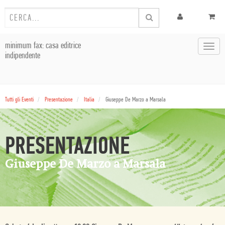
minimum fax: casa editrice
Toggl
indipendente
navig
Tutti gli Eventi
Presentazione
Italia
Giuseppe De Marzo a Marsala
PRESENTAZIONE
Giuseppe De Marzo a Marsala