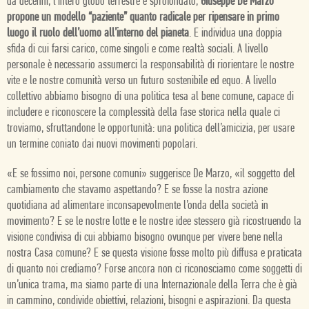
da decenni, l’intero globo terrestre è sprofondato,
Giuseppe De Marzo
propone un modello “paziente” quanto radicale per ripensare in primo
luogo il ruolo dell’uomo all’interno del pianeta
. E individua una doppia
sfida di cui farsi carico, come singoli e come realtà sociali. A livello
personale è necessario assumerci la responsabilità di riorientare le nostre
vite e le nostre comunità verso un futuro sostenibile ed equo. A livello
collettivo abbiamo bisogno di una politica tesa al bene comune, capace di
includere e riconoscere la complessità della fase storica nella quale ci
troviamo, sfruttandone le opportunità: una politica dell’amicizia, per usare
un termine coniato dai nuovi movimenti popolari.
«E se fossimo noi, persone comuni» suggerisce De Marzo, «il soggetto del
cambiamento che stavamo aspettando? E se fosse la nostra azione
quotidiana ad alimentare inconsapevolmente l’onda della società in
movimento? E se le nostre lotte e le nostre idee stessero già ricostruendo la
visione condivisa di cui abbiamo bisogno ovunque per vivere bene nella
nostra Casa comune? E se questa visione fosse molto più diffusa e praticata
di quanto noi crediamo? Forse ancora non ci riconosciamo come soggetti di
un’unica trama, ma siamo parte di una Internazionale della Terra che è già
in cammino, condivide obiettivi, relazioni, bisogni e aspirazioni. Da questa