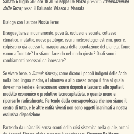
Sabato 4 luglio
alle
ore 18.30 Giuseppe De Marzo
presenta
L'Internazionale
della Terra
presso il
Baluardo Velasco
a
Marsala
Dialoga con l'autore
Nicola Teresi
Disuguaglianze, inquinamento, povertà, esclusione sociale, collasso
climatico, malattie, nuove patologie, eventi meteorologici estremi, guerre,
colpiscono già adesso la maggioranza della popolazione del pianeta. Come
vanno affrontate? Lo stiamo facendo nel modo giusto? Quali sono i
cambiamenti necessari da innescare?
Se vivere bene, o
Sumak Kawsay
, come dicono i popoli indigeni delle Ande
nella loro lingua madre, è l’obiettivo e allo stesso tempo il fine al quale
dovremmo tendere,
è necessario essere disposti a lasciarci alle spalle il
modello economico e produttivo tecnocapitalista, o quanto meno a
ripensarlo radicalmente. Partendo dalla consapevolezza che non siamo il
centro di tutto, e le altre entità viventi non sono oggetti inanimati a nostra
esclusiva disposizione
.
Partendo da un’analisi senza sconti della crisi sistemica nella quale, ormai