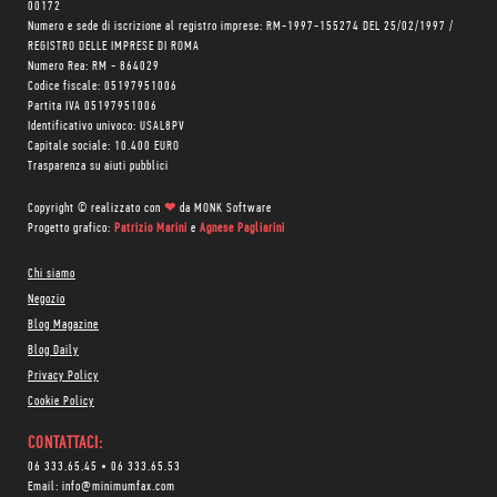
00172
Numero e sede di iscrizione al registro imprese: RM-1997-155274 DEL 25/02/1997 /
REGISTRO DELLE IMPRESE DI ROMA
Numero Rea: RM - 864029
Codice fiscale: 05197951006
Partita IVA 05197951006
Identificativo univoco: USAL8PV
Capitale sociale: 10.400 EURO
Trasparenza su aiuti pubblici
Copyright © realizzato con
❤
da
MONK Software
Progetto grafico:
Patrizio Marini
e
Agnese Pagliarini
Chi siamo
Negozio
Blog Magazine
Blog Daily
Privacy Policy
Cookie Policy
CONTATTACI:
06 333.65.45
•
06 333.65.53
Email:
info@minimumfax.com