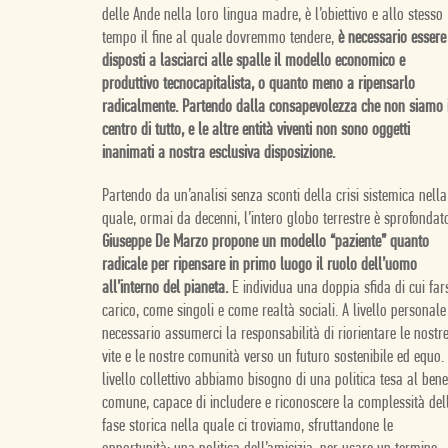
delle Ande nella loro lingua madre, è l’obiettivo e allo stesso
tempo il fine al quale dovremmo tendere,
è necessario essere
disposti a lasciarci alle spalle il modello economico e
produttivo tecnocapitalista, o quanto meno a ripensarlo
radicalmente. Partendo dalla consapevolezza che non siamo 
centro di tutto, e le altre entità viventi non sono oggetti
inanimati a nostra esclusiva disposizione.
Partendo da un’analisi senza sconti della crisi sistemica nella
quale, ormai da decenni, l’intero globo terrestre è sprofondat
Giuseppe De Marzo propone un modello “paziente” quanto
radicale per ripensare in primo luogo il ruolo dell’uomo
all’interno del pianeta.
E individua una doppia sfida di cui far
carico, come singoli e come realtà sociali. A livello personale
necessario assumerci la responsabilità di riorientare le nostr
vite e le nostre comunità verso un futuro sostenibile ed equo.
livello collettivo abbiamo bisogno di una politica tesa al bene
comune, capace di includere e riconoscere la complessità del
fase storica nella quale ci troviamo, sfruttandone le