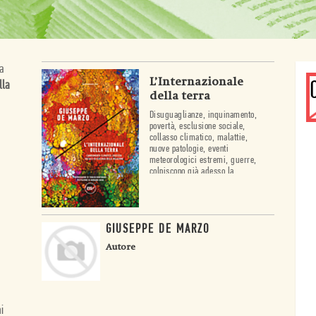
a
L’Internazionale
lla
della terra
Disuguaglianze, inquinamento,
povertà, esclusione sociale,
collasso climatico, malattie,
nuove patologie, eventi
meteorologici estremi, guerre,
colpiscono già adesso la
maggioranza della popolazione
del pianeta. Come vanno
affrontate? Lo stiamo facendo
nel modo giusto? Quali sono i
cambiamenti necessari da
GIUSEPPE DE MARZO
innescare?
Autore
i