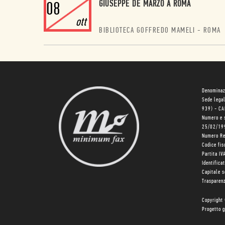
GIUSEPPE DE MARZO A ROMA
08
ott
BIBLIOTECA GOFFREDO MAMELI
-
ROMA
Denominaz
Sede lega
939) - C
Numero e 
25/02/19
Numero R
Codice fi
Partita I
Identifica
Capitale 
Trasparenz
Copyright
Progetto g