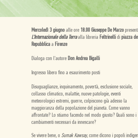
Mercoledì 3 giugno
alle ore
18.00 Giuseppe De Marzo
present
L'Internazionale della Terra
alla libreria
Feltrinelli
di
piazza de
Repubblica
a
Firenze
Dialoga con l'autore
Don Andrea Bigalli
Ingresso libero fino a esaurimento posti
Disuguaglianze, inquinamento, povertà, esclusione sociale,
collasso climatico, malattie, nuove patologie, eventi
meteorologici estremi, guerre, colpiscono già adesso la
maggioranza della popolazione del pianeta. Come vanno
affrontate? Lo stiamo facendo nel modo giusto? Quali sono i
cambiamenti necessari da innescare?
Se vivere bene, o
Sumak Kawsay
, come dicono i popoli indigen