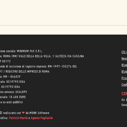
ione sociale: MINIMUM FAX S.R.L.
Chi
le: ROMA (RM) VIALE DELLA BELLA VILLA, 1 (ALTEZZA VIA CASILINA
Neg
AP 00172
Blo
sede di iscrizione al registro imprese: RM-1997-155274 DEL
97 / REGISTRO DELLE IMPRESE DI ROMA
Blog
ea: RM - 864029
Priv
scale: 05197951006
Cook
VA 05197951006
tivo univoco: USAL8PV
CON
sociale: 10.400 EURO
06 
a su aiuti pubblici
Ema
 © realizzato con
❤
da
MONK Software
rafico:
Patrizio Marini
e
Agnese Pagliarini