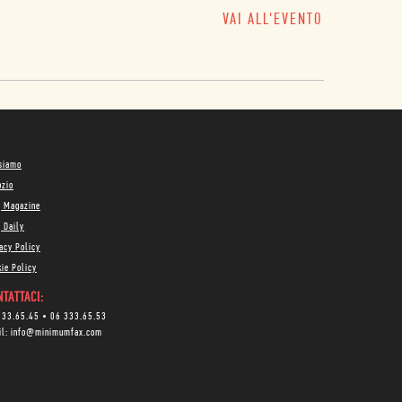
VAI ALL'EVENTO
 siamo
ozio
g Magazine
 Daily
acy Policy
ie Policy
TATTACI:
333.65.45
•
06 333.65.53
il:
info@minimumfax.com