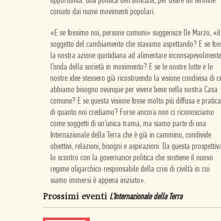
opportunità: una politica dell’amicizia, per usare un termine
coniato dai nuovi movimenti popolari.
«E se fossimo noi, persone comuni» suggerisce De Marzo, «il
soggetto del cambiamento che stavamo aspettando? E se fos
la nostra azione quotidiana ad alimentare inconsapevolment
l’onda della società in movimento? E se le nostre lotte e le
nostre idee stessero già ricostruendo la visione condivisa di c
abbiamo bisogno ovunque per vivere bene nella nostra Casa
comune? E se questa visione fosse molto più diffusa e pratica
di quanto noi crediamo? Forse ancora non ci riconosciamo
come soggetti di un’unica trama, ma siamo parte di una
Internazionale della Terra che è già in cammino, condivide
obiettivi, relazioni, bisogni e aspirazioni. Da questa prospettiv
lo scontro con la governance politica che sostiene il nuovo
regime oligarchico responsabile della crisi di civiltà in cui
siamo immersi è appena iniziato».
Prossimi eventi
L’Internazionale della Terra