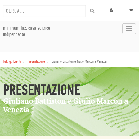
minimum fax: casa editrice
Toggl
indipendente
navig
Tutti gli Eventi
Presentazione
Giuliano Battiston e Giulio Marcon a Venezia
PRESENTAZIONE
Giuliano Battiston e Giulio Marcon a
Venezia