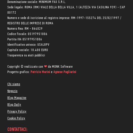
Denominazione sociale: MINIMUM FAX S.R.L.
Sede legale: ROMA (RM) VIALE DELLA BELLA VILLA, 1 (ALTEZZA VIA CASILINA 939) - CAP
00172
Numero e sede di iscrizione al registro imprese: RM-1997-155274 DEL 25/02/1997 /
REGISTRO DELLE IMPRESE DI ROMA
Numero Rea: RM - 864029
Codice fiscale: 05197951006
Partita IVA 05197951006
Identificativo univoco: USAL8PV
Capitale sociale: 10.400 EURO
Trasparenza su aiuti pubblici
Copyright © realizzato con
❤
da
MONK Software
Progetto grafico:
Patrizio Marini
e
Agnese Pagliarini
Chi siamo
Negozio
Blog Magazine
Blog Daily
Privacy Policy
Cookie Policy
CONTATTACI: