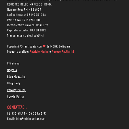
REGISTRO DELLE IMPRESE DI ROMA
Numero Rea: RM - 864029
Codice fiscale: 05197951006
Partita IVA 05197951006
Identificativo univoco: USAL8PV
Capitale sociale: 10.400 EURO
Trasparenza su aiuti pubblici
Copyright © realizzato con
❤
da
MONK Software
Progetto grafico:
Patrizio Marini
e
Agnese Pagliarini
Chi siamo
Negozio
Blog Magazine
Blog Daily
Privacy Policy
Cookie Policy
CONTATTACI:
06 333.65.45
•
06 333.65.53
Email:
info@minimumfax.com