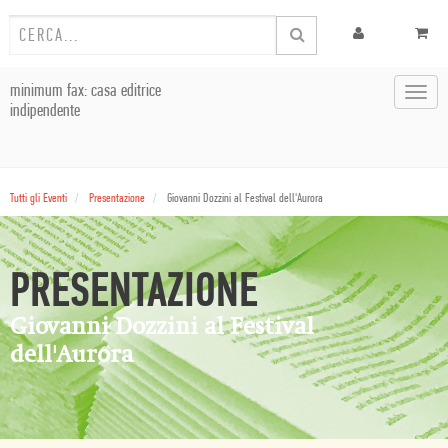
minimum fax: casa editrice
Toggl
indipendente
navig
Tutti gli Eventi
Presentazione
Giovanni Dozzini al Festival dell'Aurora
PRESENTAZIONE
Giovanni Dozzini al Festival
dell'Aurora