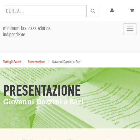
minimum fax: casa editrice
Toggl
indipendente
navig
Tutti gli Eventi
Presentazione
Giovanni Dozzini a Bari
PRESENTAZIONE
Giovanni Dozzini a Bari