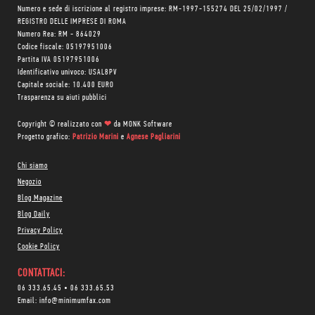
Numero e sede di iscrizione al registro imprese: RM-1997-155274 DEL 25/02/1997 /
REGISTRO DELLE IMPRESE DI ROMA
Numero Rea: RM - 864029
Codice fiscale: 05197951006
Partita IVA 05197951006
Identificativo univoco: USAL8PV
Capitale sociale: 10.400 EURO
Trasparenza su aiuti pubblici
Copyright © realizzato con
❤
da
MONK Software
Progetto grafico:
Patrizio Marini
e
Agnese Pagliarini
Chi siamo
Negozio
Blog Magazine
Blog Daily
Privacy Policy
Cookie Policy
CONTATTACI:
06 333.65.45
•
06 333.65.53
Email:
info@minimumfax.com