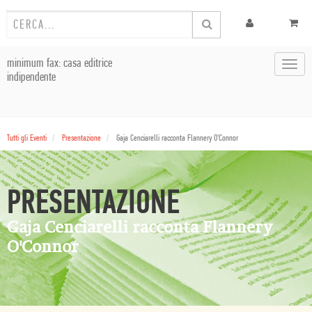
minimum fax: casa editrice
Toggl
indipendente
navig
Tutti gli Eventi
Presentazione
Gaja Cenciarelli racconta Flannery O'Connor
PRESENTAZIONE
Gaja Cenciarelli racconta Flannery
O'Connor