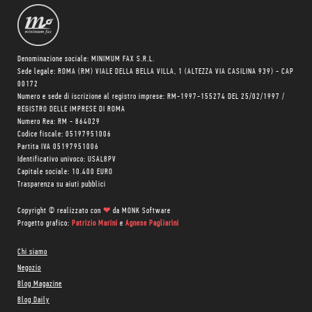
Denominazione sociale: MINIMUM FAX S.R.L.
Sede legale: ROMA (RM) VIALE DELLA BELLA VILLA, 1 (ALTEZZA VIA CASILINA 939) - CAP
00172
Numero e sede di iscrizione al registro imprese: RM-1997-155274 DEL 25/02/1997 /
REGISTRO DELLE IMPRESE DI ROMA
Numero Rea: RM - 864029
Codice fiscale: 05197951006
Partita IVA 05197951006
Identificativo univoco: USAL8PV
Capitale sociale: 10.400 EURO
Trasparenza su aiuti pubblici
Copyright © realizzato con
❤
da
MONK Software
Progetto grafico:
Patrizio Marini
e
Agnese Pagliarini
Chi siamo
Negozio
Blog Magazine
Blog Daily