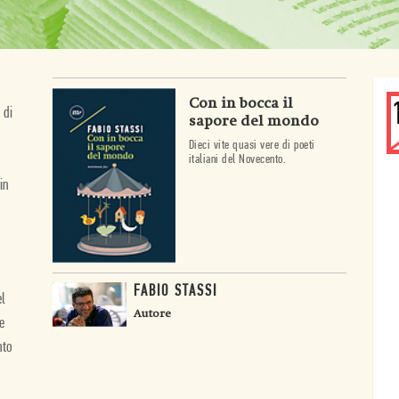
Con in bocca il
 di
sapore del mondo
Dieci vite quasi vere di poeti
italiani del Novecento.
in
FABIO STASSI
el
Autore
e
nto