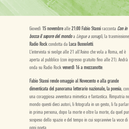
Giovedì
15 novembre
alle
21:00 Fabio Stassi
racconta
Con in
bocca il sapore del mondo
a
Lingue a sonagli
, la trasmissione
Radio Rock
condotta da
Luca Bussoletti
.
L'intervista si svolge alle 21 all'Asino che vola a Roma, ed è
aperta al pubblico (con ingresso gratuito fino alle 21). Andrà 
onda su Radio Rock
venerdì 16 a mezzanotte
.
Fabio Stassi rende omaggio al Novecento e alla grande
dimenticata del panorama letterario nazionale, la poesia
, con
una coraggiosa avventura mimetica e fantastica. Rimpatria n
mondo questi dieci autori, li fotografa in un gesto, li fa parlar
in prima persona, dopo la morte e oltre la morte, da quel pu
sospeso dello spazio e del tempo in cui sopravvive la voce di
ogni poeta.