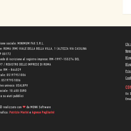
ione sociale: MINIMUM FAX S.R.L.
Chi
le: ROMA (RM) VIALE DELLA BELLA VILLA, 1 (ALTEZZA VIA CASILINA
Neg
AP 00172
Blo
sede di iscrizione al registro imprese: RM-1997-155274 DEL
97 / REGISTRO DELLE IMPRESE DI ROMA
Blog
ea: RM - 864029
Priv
scale: 05197951006
Cook
VA 05197951006
tivo univoco: USAL8PV
CON
sociale: 10.400 EURO
06 
a su aiuti pubblici
Ema
 © realizzato con
❤
da
MONK Software
rafico:
Patrizio Marini
e
Agnese Pagliarini