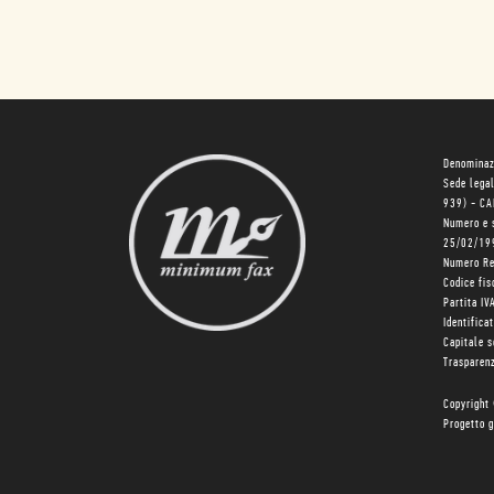
Denominaz
Sede lega
939) - C
Numero e 
25/02/19
Numero R
Codice fi
Partita I
Identifica
Capitale 
Trasparenz
Copyright
Progetto g