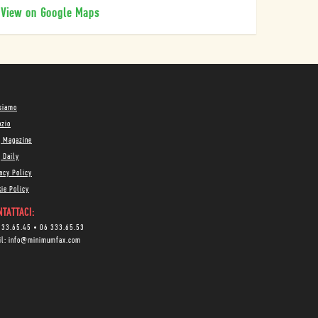
View on Google Maps
 siamo
ozio
g Magazine
 Daily
acy Policy
ie Policy
TATTACI:
333.65.45
•
06 333.65.53
il:
info@minimumfax.com