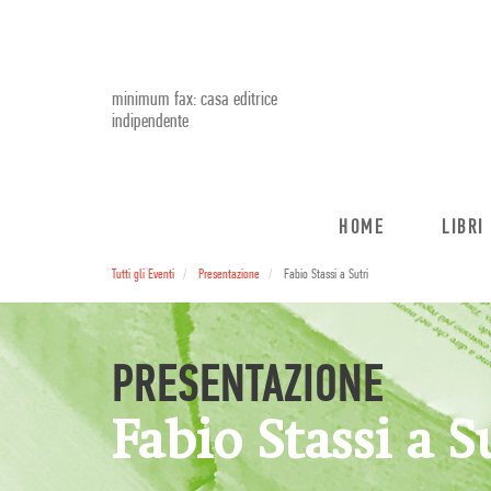
minimum fax: casa editrice
indipendente
HOME
LIBRI
Tutti gli Eventi
Presentazione
Fabio Stassi a Sutri
PRESENTAZIONE
Fabio Stassi a S