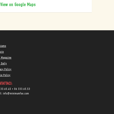
View on Google Maps
 siamo
ozio
g Magazine
 Daily
acy Policy
ie Policy
TATTACI:
333.65.45
•
06 333.65.53
il:
info@minimumfax.com