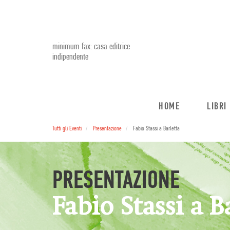
minimum fax: casa editrice
indipendente
HOME
LIBRI
Tutti gli Eventi
Presentazione
Fabio Stassi a Barletta
PRESENTAZIONE
Fabio Stassi a B