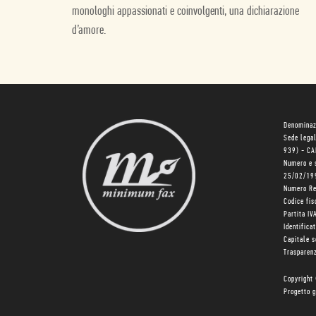
monologhi appassionati e coinvolgenti, una dichiarazione
d’amore.
Denominaz
Sede lega
939) - C
Numero e 
25/02/19
Numero R
Codice fi
Partita I
Identifica
Capitale 
Trasparenz
Copyright
Progetto g