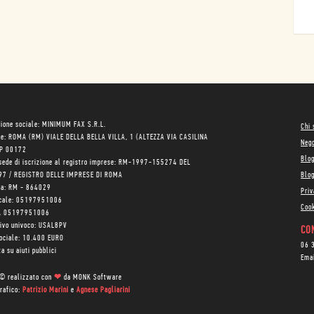
ione sociale: MINIMUM FAX S.R.L.
Chi
le: ROMA (RM) VIALE DELLA BELLA VILLA, 1 (ALTEZZA VIA CASILINA
Neg
AP 00172
Blo
sede di iscrizione al registro imprese: RM-1997-155274 DEL
97 / REGISTRO DELLE IMPRESE DI ROMA
Blog
ea: RM - 864029
Priv
scale: 05197951006
Cook
VA 05197951006
tivo univoco: USAL8PV
CON
sociale: 10.400 EURO
06 
a su aiuti pubblici
Ema
 © realizzato con
❤
da
MONK Software
rafico:
Patrizio Marini
e
Agnese Pagliarini