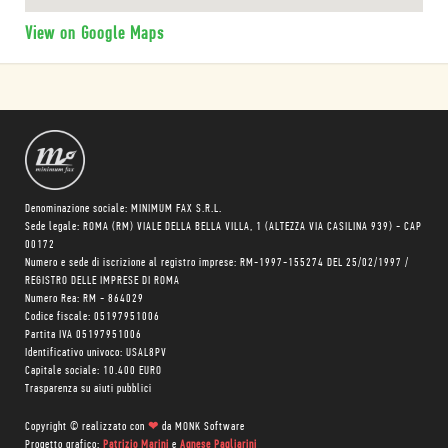
View on Google Maps
Denominazione sociale: MINIMUM FAX S.R.L.
Sede legale: ROMA (RM) VIALE DELLA BELLA VILLA, 1 (ALTEZZA VIA CASILINA 939) - CAP
00172
Numero e sede di iscrizione al registro imprese: RM-1997-155274 DEL 25/02/1997 /
REGISTRO DELLE IMPRESE DI ROMA
Numero Rea: RM - 864029
Codice fiscale: 05197951006
Partita IVA 05197951006
Identificativo univoco: USAL8PV
Capitale sociale: 10.400 EURO
Trasparenza su aiuti pubblici
Copyright © realizzato con
❤
da
MONK Software
Progetto grafico:
Patrizio Marini
e
Agnese Pagliarini