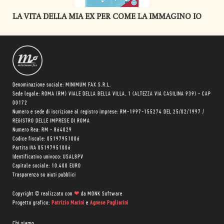
LA VITA DELLA MIA EX PER COME LA IMMAGINO IO
Denominazione sociale: MINIMUM FAX S.R.L.
Sede legale: ROMA (RM) VIALE DELLA BELLA VILLA, 1 (ALTEZZA VIA CASILINA 939) - CAP
00172
Numero e sede di iscrizione al registro imprese: RM-1997-155274 DEL 25/02/1997 /
REGISTRO DELLE IMPRESE DI ROMA
Numero Rea: RM - 864029
Codice fiscale: 05197951006
Partita IVA 05197951006
Identificativo univoco: USAL8PV
Capitale sociale: 10.400 EURO
Trasparenza su aiuti pubblici
Copyright © realizzato con
❤
da
MONK Software
Progetto grafico:
Patrizio Marini
e
Agnese Pagliarini
Chi siamo