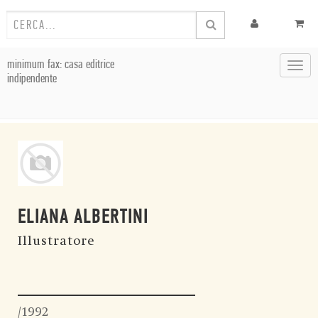
minimum fax: casa editrice
Toggl
indipendente
navig
ELIANA ALBERTINI
Illustratore
/1992