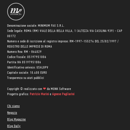
Denominazione sociale: MINIMUM FAX S.R.L.
Sede legale: ROMA (RM) VIALE DELLA BELLA VILLA, 1 (ALTEZZA VIA CASILINA 939) - CAP
00172
Numero e sede di iscrizione al registro imprese: RM-1997-155274 DEL 25/02/1997 /
REGISTRO DELLE IMPRESE DI ROMA
Numero Rea: RM - 864029
Codice fiscale: 05197951006
Partita IVA 05197951006
Identificativo univoco: USAL8PV
Capitale sociale: 10.400 EURO
Trasparenza su aiuti pubblici
Copyright © realizzato con
❤
da
MONK Software
Progetto grafico:
Patrizio Marini
e
Agnese Pagliarini
Chi siamo
Negozio
Blog Magazine
Blog Daily