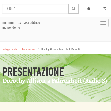
minimum fax: casa editrice
Toggl
indipendente
navig
Tutti gli Eventi
Presentazione
Dorothy Allison a Fahrenheit (Radio 3)
PRESENTAZIONE
Dorothy Allison a Fahrenheit (Radio 3)