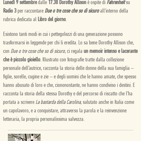
Lunedì 9 settembre
dalle
17.30 Dorothy Allison
è ospite di
Fahrenheit
su
Radio 3
per raccontare
Due o tre cose che so di sicuro
all'interno della
rubrica dedicata al
Libro del giorno
.
Esistono tanti modi in cui i pettegolezzi di una generazione possono
trasformarsi in leggende per chi li eredita. Lo sa bene Dorothy Allison che,
con
Due o tre cose che so di sicuro
, ci regala
un memoir intenso e lacerante
che è piccolo gioiello
. Illustrato con fotografie tratte dalla collezione
personale dell’autrice, racconta la storia delle donne della sua famiglia –
figlie, sorelle, cugine e zie – e degli uomini che le hanno amate, che spesso
hanno abusato di loro e che, ciononostante, ne hanno condiviso i destini. E
racconta la storia della stessa Dorothy e del percorso di riscatto che l’ha
portata a scrivere
La bastarda della Carolina
, salutato anche in Italia come
un capolavoro, e a conquistare, attraverso la parola e la reinvenzione
letteraria, la propria personalissima salvezza.