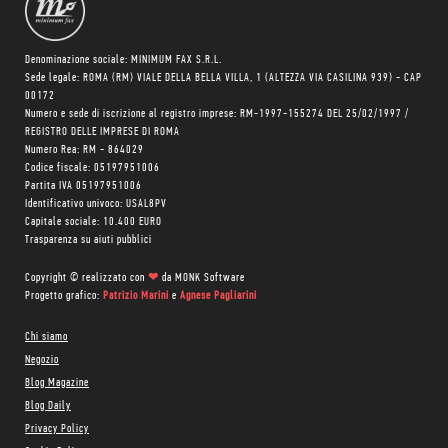
Denominazione sociale: MINIMUM FAX S.R.L.
Sede legale: ROMA (RM) VIALE DELLA BELLA VILLA, 1 (ALTEZZA VIA CASILINA 939) - CAP
00172
Numero e sede di iscrizione al registro imprese: RM-1997-155274 DEL 25/02/1997 /
REGISTRO DELLE IMPRESE DI ROMA
Numero Rea: RM - 864029
Codice fiscale: 05197951006
Partita IVA 05197951006
Identificativo univoco: USAL8PV
Capitale sociale: 10.400 EURO
Trasparenza su aiuti pubblici
Copyright © realizzato con
❤
da
MONK Software
Progetto grafico:
Patrizio Marini
e
Agnese Pagliarini
Chi siamo
Negozio
Blog Magazine
Blog Daily
Privacy Policy