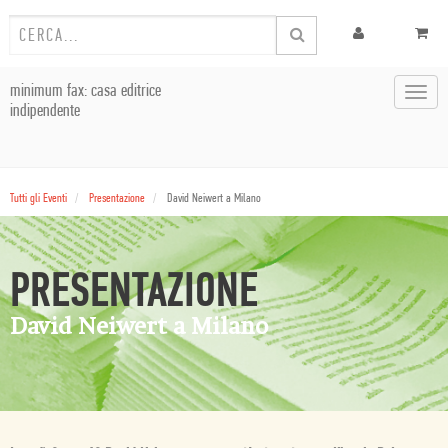
minimum fax: casa editrice
Toggl
indipendente
navig
Tutti gli Eventi
Presentazione
David Neiwert a Milano
PRESENTAZIONE
David Neiwert a Milano