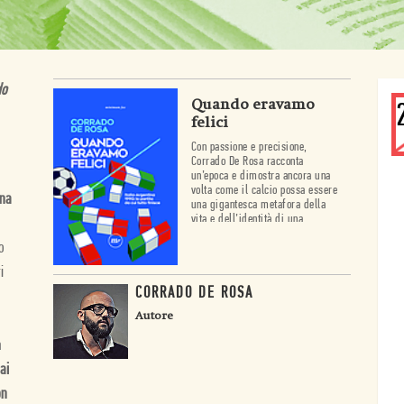
do
Quando eravamo
felici
Con passione e precisione,
Corrado De Rosa racconta
un’epoca e dimostra ancora una
volta come il calcio possa essere
ena
una gigantesca metafora della
vita e dell’identità di una
nazione.
o
i
CORRADO DE ROSA
Autore
a
ai
on