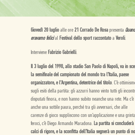
Giovedì 20 luglio
alle ore
21 Corrado De Rosa
presenta
Quan
eravamo felici
al
Festival dello sport raccontato
a
Veroli
.
Interviene
Fabrizio Gabrielli
.
Il 3 luglio del 1990, allo stadio San Paolo di Napoli, va in sc
la semifinale del campionato del mondo tra l’Italia, paese
organizzatore, e l’Argentina, detentrice del titolo
. C’è ottimism
sugli esiti della partita: gli azzurri hanno vinto tutti gli incontr
disputati finora, e non hanno subito neanche una rete. Ma c’è
anche una sottile paura, perché tra gli avversari, che alle
carenze di gioco suppliscono con un’applicazione e una grint
feroci, c’è Diego Armando Maradona.
La partita si concluderà 
calci di rigore, e la sconfitta dell’Italia segnerà un punto di n