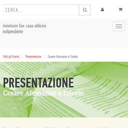
minimum fax: casa editrice
Toggl
indipendente
navig
Tutti gli Eventi
Presentazione
Cesare Alemanni a Trieste
PRESENTAZIONE
Cesare Alemanni a Trieste