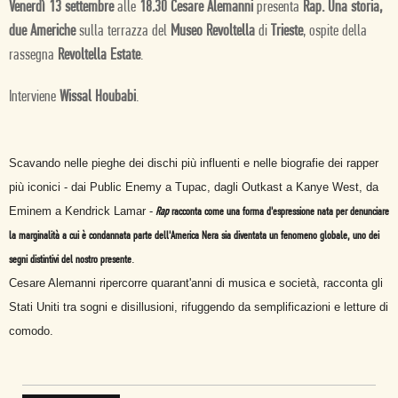
Venerdì 13 settembre
alle
18.30 Cesare Alemanni
presenta
Rap. Una storia,
due Americhe
sulla terrazza del
Museo Revoltella
di
Trieste
, ospite della
rassegna
Revoltella Estate
.
Interviene
Wissal Houbabi
.
Scavando nelle pieghe dei dischi più influenti e nelle biografie dei rapper
più iconici - dai Public Enemy a Tupac, dagli Outkast a Kanye West, da
Eminem a Kendrick Lamar -
Rap
racconta come una forma d'espressione nata per denunciare
la marginalità a cui è condannata parte dell'America Nera sia diventata un fenomeno globale, uno dei
.
segni distintivi del nostro presente
Cesare Alemanni ripercorre quarant'anni di musica e società, racconta gli
Stati Uniti tra sogni e disillusioni, rifuggendo da semplificazioni e letture di
comodo.