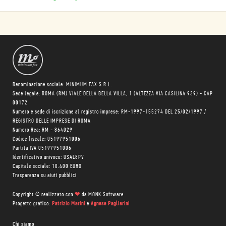
Denominazione sociale: MINIMUM FAX S.R.L.
Sede legale: ROMA (RM) VIALE DELLA BELLA VILLA, 1 (ALTEZZA VIA CASILINA 939) - CAP
00172
Numero e sede di iscrizione al registro imprese: RM-1997-155274 DEL 25/02/1997 /
REGISTRO DELLE IMPRESE DI ROMA
Numero Rea: RM - 864029
Codice fiscale: 05197951006
Partita IVA 05197951006
Identificativo univoco: USAL8PV
Capitale sociale: 10.400 EURO
Trasparenza su aiuti pubblici
Copyright © realizzato con
❤
da
MONK Software
Progetto grafico:
Patrizio Marini
e
Agnese Pagliarini
Chi siamo