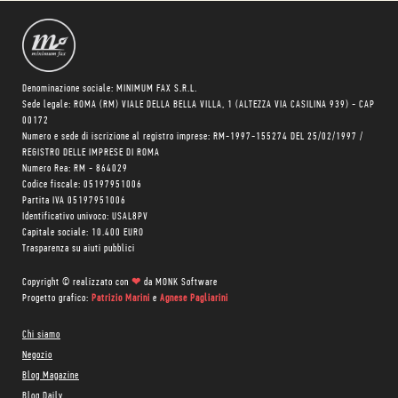
Denominazione sociale: MINIMUM FAX S.R.L.
Sede legale: ROMA (RM) VIALE DELLA BELLA VILLA, 1 (ALTEZZA VIA CASILINA 939) - CAP
00172
Numero e sede di iscrizione al registro imprese: RM-1997-155274 DEL 25/02/1997 /
REGISTRO DELLE IMPRESE DI ROMA
Numero Rea: RM - 864029
Codice fiscale: 05197951006
Partita IVA 05197951006
Identificativo univoco: USAL8PV
Capitale sociale: 10.400 EURO
Trasparenza su aiuti pubblici
Copyright © realizzato con
❤
da
MONK Software
Progetto grafico:
Patrizio Marini
e
Agnese Pagliarini
Chi siamo
Negozio
Blog Magazine
Blog Daily