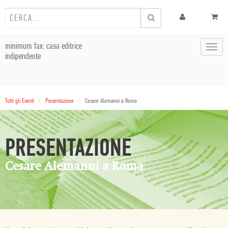
minimum fax: casa editrice
Toggl
indipendente
navig
Tutti gli Eventi
Presentazione
Cesare Alemanni a Roma
PRESENTAZIONE
Cesare Alemanni a Roma