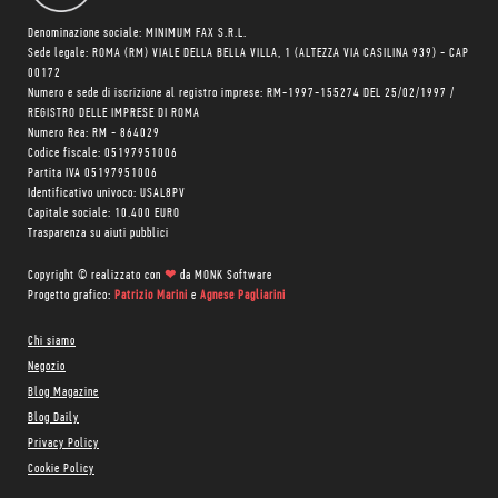
Denominazione sociale: MINIMUM FAX S.R.L.
Sede legale: ROMA (RM) VIALE DELLA BELLA VILLA, 1 (ALTEZZA VIA CASILINA 939) - CAP
00172
Numero e sede di iscrizione al registro imprese: RM-1997-155274 DEL 25/02/1997 /
REGISTRO DELLE IMPRESE DI ROMA
Numero Rea: RM - 864029
Codice fiscale: 05197951006
Partita IVA 05197951006
Identificativo univoco: USAL8PV
Capitale sociale: 10.400 EURO
Trasparenza su aiuti pubblici
Copyright © realizzato con
❤
da
MONK Software
Progetto grafico:
Patrizio Marini
e
Agnese Pagliarini
Chi siamo
Negozio
Blog Magazine
Blog Daily
Privacy Policy
Cookie Policy