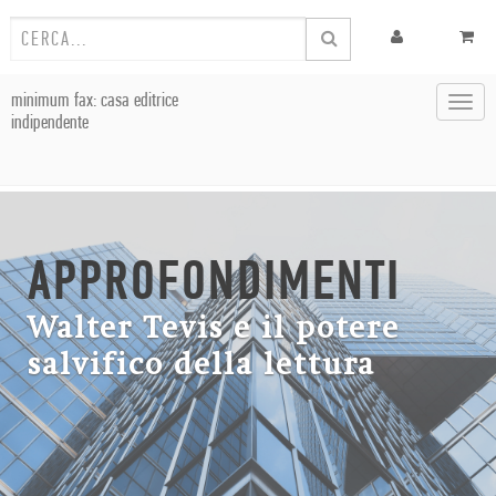
minimum fax: casa editrice
Toggl
indipendente
navig
APPROFONDIMENTI
Walter Tevis e il potere
salvifico della lettura