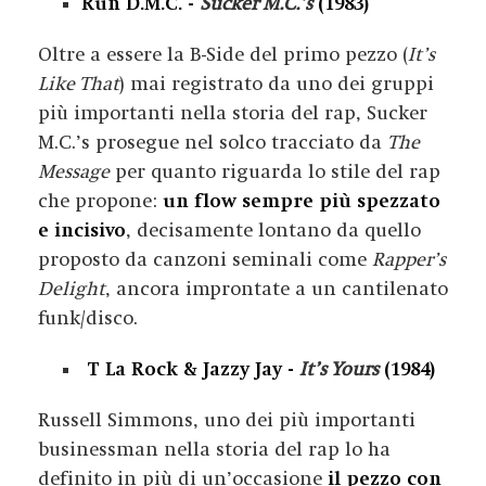
Run D.M.C. -
Sucker M.C.’s
(1983)
Oltre a essere la B-Side del primo pezzo (
It’s
Like That
) mai registrato da uno dei gruppi
più importanti nella storia del rap, Sucker
M.C.’s prosegue nel solco tracciato da
The
Message
per quanto riguarda lo stile del rap
che propone:
un flow sempre più spezzato
e incisivo
, decisamente lontano da quello
proposto da canzoni seminali come
Rapper’s
Delight
, ancora improntate a un cantilenato
funk/disco.
T La Rock & Jazzy Jay -
It’s Yours
(1984)
Russell Simmons, uno dei più importanti
businessman nella storia del rap lo ha
definito in più di un’occasione
il pezzo con