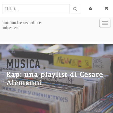
minimum fax: casa editrice
Toggl
indipendente
navig
MUSICA
Rap: una playlist di Cesare
Alemanni