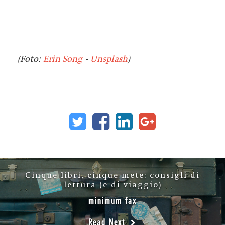
(Foto:
Erin Song
-
Unsplash
)
Cinque libri, cinque mete: consigli di
lettura (e di viaggio)
minimum fax
Read Next