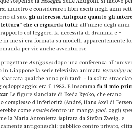
nque sospende la
rassegna
delle Antigoni, si muove per
si indietro e considerare i libri usciti negli anni set
orio al suo,
gli interessa Antigone quanto gli intere
lettura” che ci riguarda tutti
: all’inizio degli anni
 rapporto col leggere, la necessità di dramma e –
e in me si era formata su modelli apparentemente lo
 domanda per vie anche avventurose.
 progettare
Antigones
dopo una conferenza all’univer
ò in Giappone la serie televisiva animata
Berusaiyu no
e sbarcata qualche anno più tardi – la solita stracciat
io/doppiaggio: era il 1982. E insomma
fu il mio pri
car
. Le figure slanciate di Ikeda Ryoko, che erano
 complesso d’inferiorità (André, Hans Axel di Fersen
urerebbe come
erastès
dentro un manga
yaoi
, oggi) spe
me la Maria Antonietta ispirata da Stefan Zweig, e
tipicamente antigoneschi: pubblico contro privato, citt