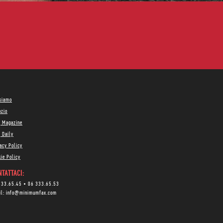
 siamo
ozio
g Magazine
 Daily
acy Policy
ie Policy
TATTACI:
333.65.45
•
06 333.65.53
il:
info@minimumfax.com