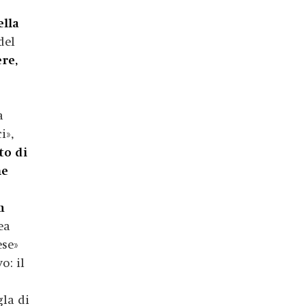
ella
del
re,
a
i»,
to di
me
n
ea
ese»
o: il
gla di