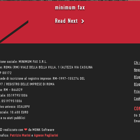
minimum fax
Read Next
ione sociale: MINIMUM FAX S.R.L.
Chi
le: ROMA (RM) VIALE DELLA BELLA VILLA, 1 (ALTEZZA VIA CASILINA
Neg
AP 00172
Blo
sede di iscrizione al registro imprese: RM-1997-155274 DEL
97 / REGISTRO DELLE IMPRESE DI ROMA
Blog
ea: RM - 864029
Priv
scale: 05197951006
Cook
VA 05197951006
tivo univoco: USAL8PV
CON
sociale: 10.400 EURO
06 
a su aiuti pubblici
Ema
 © realizzato con
❤
da
MONK Software
rafico:
Patrizio Marini
e
Agnese Pagliarini