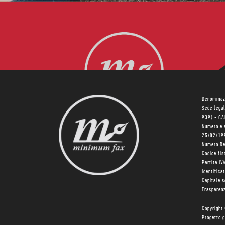
Denominaz
Sede lega
939) - C
Numero e 
25/02/19
Numero R
Codice fi
Partita I
Identifica
Capitale 
Trasparenz
Copyright
Progetto g