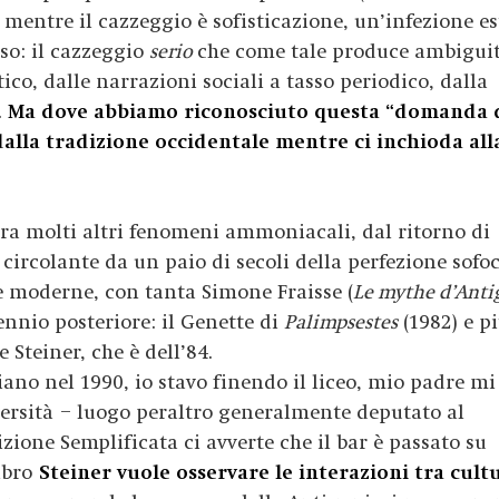
, mentre il cazzeggio è sofisticazione, un’infezione e
so: il cazzeggio
serio
che come tale produce ambigui
tico, dalle narrazioni sociali a tasso periodico, dalla
.
Ma dove abbiamo riconosciuto questa “domanda 
alla tradizione occidentale mentre ci inchioda all
 tra molti altri fenomeni ammoniacali, dal ritorno di
circolante da un paio di secoli della perfezione sofoc
re moderne, con tanta Simone Fraisse (
Le mythe d’Ant
ennio posteriore: il Genette di
Palimpsestes
(1982) e p
 Steiner, che è dell’84.
liano nel 1990, io stavo finendo il liceo, mio padre mi
versità
– luogo peraltro generalmente deputato al
izione Semplificata ci avverte che il bar è passato su
ibro
Steiner vuole osservare le interazioni tra cult