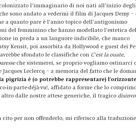
 colonizzato l’immaginario di noi nati all’inizio degl
 che sono andato a vedermi il film di Jacques Demy – 
che a quanto pare è l’anno topico dell’antigonismo
zioni del femminino che hanno modellato l’estetica de
isione in preda a un languore indicibile, che manco
Patsy Kensit, poi assorbita da Hollywood e guest dei Pe
 avrebbe sfondato le classifiche con
C’est la ouate
,
paresse
che sistemerei, se proprio vogliamo ostinarci 
 e Jacques Leclercq – a memoria del fatto che le dom
la pigrizia è (o potrebbe rappresentare) l’orizzonte
co-in-parte-déjà-vu!,
affidato a forme che lo comprim
altro dalle nostre attese generiche, il tragico
disinvo
n cito per non offenderlo, mi riferisco alla traduzione