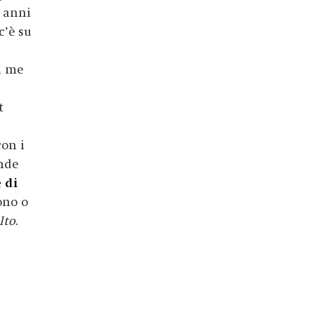
i anni
c’è su
l me
t
con i
ande
 di
ono o
lto
.