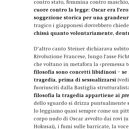
contro stato, femmina contro maschio, 
cuore contro la legge:
Oscar era l’ero
soggezione storica per una grandeur 
tragico i giapponesi dovrebbero chiedere
chissà quanto volontariamente, dent
D’altro canto Steiner dichiarava subito 
Rivoluzione Francese, lungo l'asse Ficht
che voltano in metafora la «premessa t
filosofia sono concetti libidinosi – s
tragedia, prima di sessualizzarsi
(ved
fuoriusciti dalla Bastiglia strutturalist
filosofia la tragedia appartiene ai
pre
dello sguardo si drizza puntualmente 
lo leggiamo quasi sempre come un pi
corpo nudo di Oscar avvolto dai rovi (
Hokusai
), i fumi sulle barricate, la vo