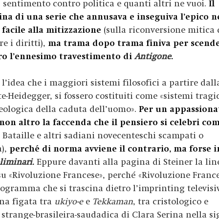
sentimento contro politica e quanti altri ne vuoi.
Il
ina di una serie che annusava e inseguiva l’epico n
facile alla mitizzazione
(sulla riconversione mitica 
 i diritti),
ma trama dopo trama finiva per scende
ro l’ennesimo travestimento di
Antigone
.
l’idea che i maggiori sistemi filosofici a partire dall
e-Heidegger, si fossero costituiti come «sistemi tragic
eologica della caduta dell’uomo».
Per un appassiona
e non altro la faccenda che il pensiero si celebri co
i Bataille e altri sadiani novecenteschi scampati o
a),
perché di norma avviene il contrario, ma forse i
liminari
.
Eppure davanti alla pagina di Steiner la lin
su «Rivoluzione Francese», perché
«Rivoluzione Franc
ttogramma che s
i trascina dietro l’imprinting televisiv
una figata tra
ukiyo-e
e
Tekkaman
, tra cristologico e
ce strange-brasileira-saudadica di Clara Serina nella si