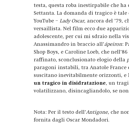
testa, questa roba inestirpabile che ha
Settanta. La domanda di tragico è tale
YouTube –
Lady Oscar
, ancora del ’79, 
versaillista. Nel film ecco due appari
adolescente, per cui mi sdraio nella v
Anassimandro in braccio all’
ápeiron
: 
Shop Boys, e Caroline Loeb, che nell’86
raffinato, sconclusionato elogio della
paragoni instabili, tra Anatole France
suscitano inevitabilmente orizzonti, e
un tragico in disidratazione
, un tragi
volatilizzano, disincagliandolo, se non 
Nota: Per il testo dell’
Antigone
, che no
fornita dagli Oscar Mondadori.