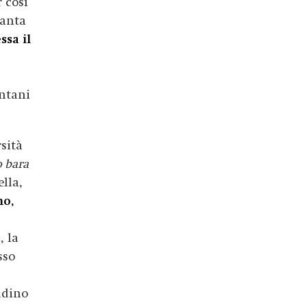
 così
tanta
ssa il
ntani
sità
 bara
ella,
mo,
, la
sso
adino