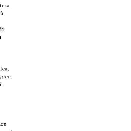
stesa
tà
di
a
lea,
igone
,
iù
ure