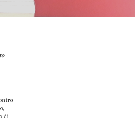
to
ontro
o,
o di