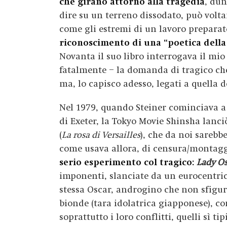
che girano attorno alla tragedia
, du
dire su un terreno dissodato, può voltar
come gli estremi di un lavoro preparat
riconoscimento di una “poetica della 
Novanta il suo libro interrogava il mio
fatalmente – la domanda di tragico ch
ma, lo capisco adesso, legati a quella
Nel 1979, quando Steiner cominciava a
di Exeter, la Tokyo Movie Shinsha lanci
(
La rosa di Versailles
), che da noi sarebb
come usava allora, di censura/montagg
serio esperimento col tragico:
Lady Os
imponenti, slanciate da un eurocentrico
stessa Oscar, androgino che non sfig
bionde (tara idolatrica giapponese), co
soprattutto i loro conflitti, quelli sì 