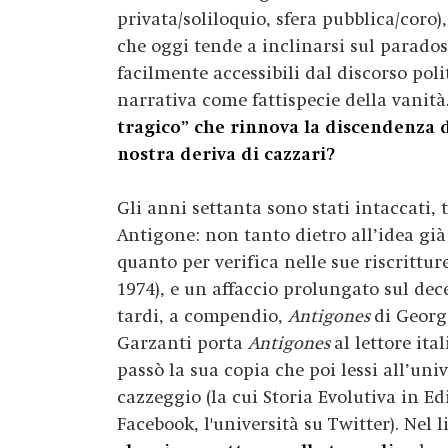
privata/soliloquio, sfera pubblica/coro)
che oggi tende a inclinarsi sul parados
facilmente accessibili dal discorso poli
narrativa come fattispecie della vanità
tragico” che rinnova la discendenza d
nostra deriva di cazzari?
Gli anni settanta sono stati intaccati,
Antigone: non tanto dietro all’idea già 
quanto per verifica nelle sue riscrittu
1974), e un affaccio prolungato sul dec
tardi, a compendio,
Antigones
di George
Garzanti porta
Antigones
al lettore ita
passò la sua copia che poi lessi all’uni
cazzeggio (la cui Storia Evolutiva in Ed
Facebook, l'università su Twitter). Nel l