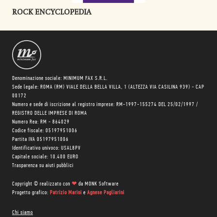
ROCK ENCYCLOPEDIA
Denominazione sociale: MINIMUM FAX S.R.L.
Sede legale: ROMA (RM) VIALE DELLA BELLA VILLA, 1 (ALTEZZA VIA CASILINA 939) - CAP
00172
Numero e sede di iscrizione al registro imprese: RM-1997-155274 DEL 25/02/1997 /
REGISTRO DELLE IMPRESE DI ROMA
Numero Rea: RM - 864029
Codice fiscale: 05197951006
Partita IVA 05197951006
Identificativo univoco: USAL8PV
Capitale sociale: 10.400 EURO
Trasparenza su aiuti pubblici
Copyright © realizzato con
❤
da
MONK Software
Progetto grafico:
Patrizio Marini
e
Agnese Pagliarini
Chi siamo