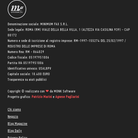
Denominazione sociale: MINIMUM FAX S.R.L.
Sede legale: ROMA (RM) VIALE DELLA BELLA VILLA, 1 (ALTEZZA VIA CASILINA 939) - CAP
00172
Numero e sede di iscrizione al registro imprese: RM-1997-155274 DEL 25/02/1997 /
REGISTRO DELLE IMPRESE DI ROMA
Numero Rea: RM - 864029
Codice fiscale: 05197951006
Partita IVA 05197951006
Identificativo univoco: USAL8PV
Capitale sociale: 10.400 EURO
Trasparenza su aiuti pubblici
Copyright © realizzato con
❤
da
MONK Software
Progetto grafico:
Patrizio Marini
e
Agnese Pagliarini
Chi siamo
Negozio
Blog Magazine
Blog Daily