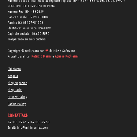
Numero e sede di iscrizione al registro imprese: RM-1997-155274 DEL 25/02/1997 /
REGISTRO DELLE IMPRESE DI ROMA
Numero Rea: RM - 864029
Codice fiscale: 05197951006
Partita IVA 05197951006
Identificativo univoco: USAL8PV
Capitale sociale: 10.400 EURO
Trasparenza su aiuti pubblici
Copyright © realizzato con
❤
da
MONK Software
Progetto grafico:
Patrizio Marini
e
Agnese Pagliarini
Chi siamo
Negozio
Blog Magazine
Blog Daily
Privacy Policy
Cookie Policy
CONTATTACI:
06 333.65.45
•
06 333.65.53
Email:
info@minimumfax.com