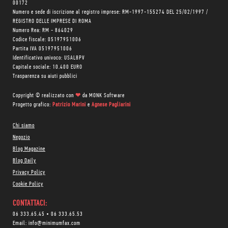
00172
Numero e sede di iscrizione al registro imprese: RM-1997-155274 DEL 25/02/1997 /
REGISTRO DELLE IMPRESE DI ROMA
Numero Rea: RM - 864029
Codice fiscale: 05197951006
Partita IVA 05197951006
Identificativo univoco: USAL8PV
Capitale sociale: 10.400 EURO
Trasparenza su aiuti pubblici
Copyright © realizzato con
❤
da
MONK Software
Progetto grafico:
Patrizio Marini
e
Agnese Pagliarini
Chi siamo
Negozio
Blog Magazine
Blog Daily
Privacy Policy
Cookie Policy
CONTATTACI:
06 333.65.45
•
06 333.65.53
Email:
info@minimumfax.com