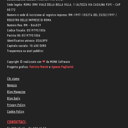
Sede legale: ROMA (RM) VIALE DELLA BELLA VILLA, 1 (ALTEZZA VIA CASILINA 939) - CAP
00172
Numero e sede di iscrizione al registro imprese: RM-1997-155274 DEL 25/02/1997 /
REGISTRO DELLE IMPRESE DI ROMA
Numero Rea: RM - 864029
Codice fiscale: 05197951006
Partita IVA 05197951006
Identificativo univoco: USAL8PV
Capitale sociale: 10.400 EURO
Trasparenza su aiuti pubblici
Copyright © realizzato con
❤
da
MONK Software
Progetto grafico:
Patrizio Marini
e
Agnese Pagliarini
Chi siamo
Negozio
Blog Magazine
Blog Daily
Privacy Policy
Cookie Policy
CONTATTACI: