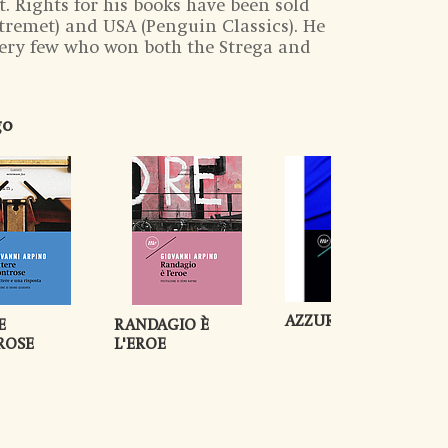
. Rights for his books have been sold
tremet) and USA (Penguin Classics). He
very few who won both the Strega and
go
AZZURRO TENEBRA
E
RANDAGIO È
ROSE
L'EROE