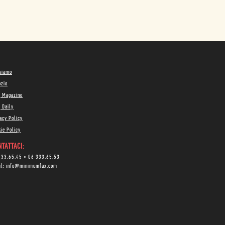
 siamo
ozio
g Magazine
 Daily
acy Policy
ie Policy
TATTACI:
333.65.45
•
06 333.65.53
il:
info@minimumfax.com