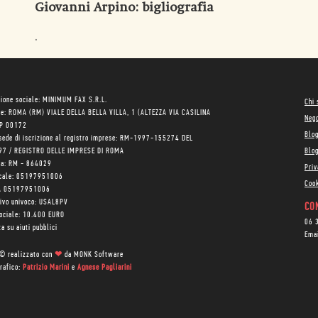
Giovanni Arpino
: bigliografia
.
ione sociale: MINIMUM FAX S.R.L.
Chi
le: ROMA (RM) VIALE DELLA BELLA VILLA, 1 (ALTEZZA VIA CASILINA
Neg
AP 00172
Blo
sede di iscrizione al registro imprese: RM-1997-155274 DEL
97 / REGISTRO DELLE IMPRESE DI ROMA
Blog
ea: RM - 864029
Priv
scale: 05197951006
Cook
VA 05197951006
tivo univoco: USAL8PV
CON
sociale: 10.400 EURO
06 
a su aiuti pubblici
Ema
 © realizzato con
❤
da
MONK Software
rafico:
Patrizio Marini
e
Agnese Pagliarini