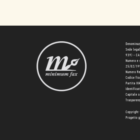
Denominaz
Sede lega
939) - C
Numero e 
25/02/19
Numero R
Codice fi
Partita I
Identifica
Capitale 
Trasparenz
Copyright
Progetto g