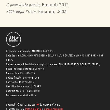
, Einaudi 2012
Il peso della grazia
, Einaudi, 2005
2005 dopo Cristo
Denominazione sociale: MINIMUM FAX S.R.L.
Sede legale: ROMA (RM) VIALE DELLA BELLA VILLA, 1 (ALTEZZA VIA CASILINA 939) - CAP
00172
Numero e sede di iscrizione al registro imprese: RM-1997-155274 DEL 25/02/1997 /
REGISTRO DELLE IMPRESE DI ROMA
Numero Rea: RM - 864029
Codice fiscale: 05197951006
Partita IVA 05197951006
Identificativo univoco: USAL8PV
Capitale sociale: 10.400 EURO
Trasparenza su aiuti pubblici
Copyright © realizzato con
❤
da
MONK Software
Progetto grafico:
Patrizio Marini
e
Agnese Pagliarini