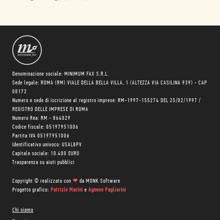
Denominazione sociale: MINIMUM FAX S.R.L.
Sede legale: ROMA (RM) VIALE DELLA BELLA VILLA, 1 (ALTEZZA VIA CASILINA 939) - CAP
00172
Numero e sede di iscrizione al registro imprese: RM-1997-155274 DEL 25/02/1997 /
REGISTRO DELLE IMPRESE DI ROMA
Numero Rea: RM - 864029
Codice fiscale: 05197951006
Partita IVA 05197951006
Identificativo univoco: USAL8PV
Capitale sociale: 10.400 EURO
Trasparenza su aiuti pubblici
Copyright © realizzato con
❤
da
MONK Software
Progetto grafico:
Patrizio Marini
e
Agnese Pagliarini
Chi siamo