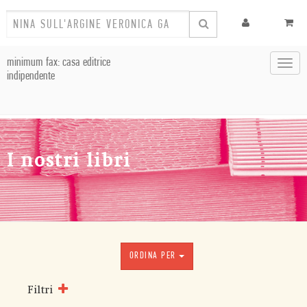
minimum fax: casa editrice
Toggl
indipendente
navig
I nostri libri
ORDINA PER
Filtri