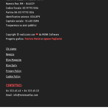
Numero Rea: RM - 864029
Codice fiscale: 05197951006
Partita IVA 05197951006
Identificativo univoco: USAL8PV
Capitale sociale: 10.400 EURO
Trasparenza su aiuti pubblici
Copyright © realizzato con
❤
da
MONK Software
Progetto grafico:
Patrizio Marini
e
Agnese Pagliarini
Chi siamo
Negozio
Blog Magazine
Blog Daily
Privacy Policy
Cookie Policy
CONTATTACI:
06 333.65.45
•
06 333.65.53
Email:
info@minimumfax.com