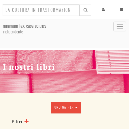
minimum fax: casa editrice
Toggl
indipendente
navig
I nostri libri
ORDINA PER
Filtri