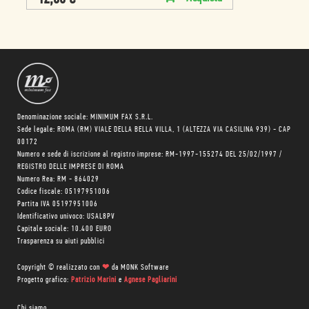
Denominazione sociale: MINIMUM FAX S.R.L.
Sede legale: ROMA (RM) VIALE DELLA BELLA VILLA, 1 (ALTEZZA VIA CASILINA 939) - CAP
00172
Numero e sede di iscrizione al registro imprese: RM-1997-155274 DEL 25/02/1997 /
REGISTRO DELLE IMPRESE DI ROMA
Numero Rea: RM - 864029
Codice fiscale: 05197951006
Partita IVA 05197951006
Identificativo univoco: USAL8PV
Capitale sociale: 10.400 EURO
Trasparenza su aiuti pubblici
Copyright © realizzato con
❤
da
MONK Software
Progetto grafico:
Patrizio Marini
e
Agnese Pagliarini
Chi siamo