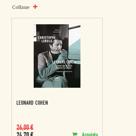
Collane
LEONARD COHEN
26,00
€
24,70
€
Acquista