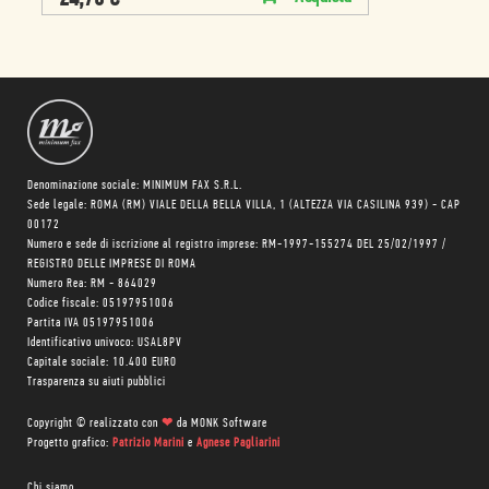
Denominazione sociale: MINIMUM FAX S.R.L.
Sede legale: ROMA (RM) VIALE DELLA BELLA VILLA, 1 (ALTEZZA VIA CASILINA 939) - CAP
00172
Numero e sede di iscrizione al registro imprese: RM-1997-155274 DEL 25/02/1997 /
REGISTRO DELLE IMPRESE DI ROMA
Numero Rea: RM - 864029
Codice fiscale: 05197951006
Partita IVA 05197951006
Identificativo univoco: USAL8PV
Capitale sociale: 10.400 EURO
Trasparenza su aiuti pubblici
Copyright © realizzato con
❤
da
MONK Software
Progetto grafico:
Patrizio Marini
e
Agnese Pagliarini
Chi siamo