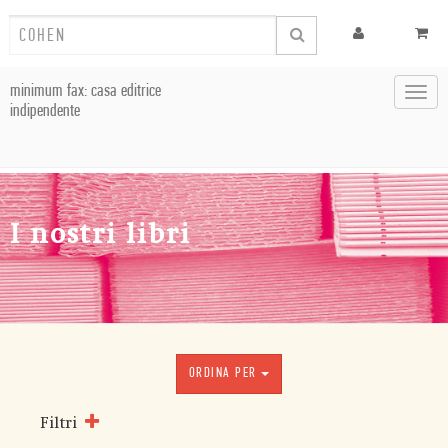
minimum fax: casa editrice
Toggl
indipendente
navig
I nostri libri
ORDINA PER
Filtri