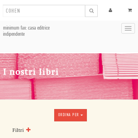
minimum fax: casa editrice
Toggl
indipendente
navig
I nostri libri
ORDINA PER
Filtri