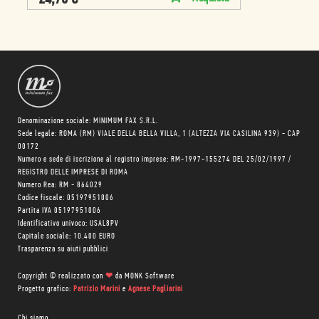
Denominazione sociale: MINIMUM FAX S.R.L.
Sede legale: ROMA (RM) VIALE DELLA BELLA VILLA, 1 (ALTEZZA VIA CASILINA 939) - CAP
00172
Numero e sede di iscrizione al registro imprese: RM-1997-155274 DEL 25/02/1997 /
REGISTRO DELLE IMPRESE DI ROMA
Numero Rea: RM - 864029
Codice fiscale: 05197951006
Partita IVA 05197951006
Identificativo univoco: USAL8PV
Capitale sociale: 10.400 EURO
Trasparenza su aiuti pubblici
Copyright © realizzato con
❤
da
MONK Software
Progetto grafico:
Patrizio Marini
e
Agnese Pagliarini
Chi siamo