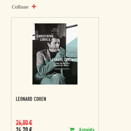
Collane
LEONARD COHEN
26,00
€
24,70
€
Acquista