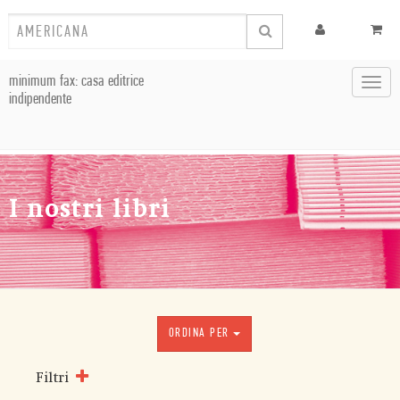
minimum fax: casa editrice
Toggl
indipendente
navig
I nostri libri
ORDINA PER
Filtri