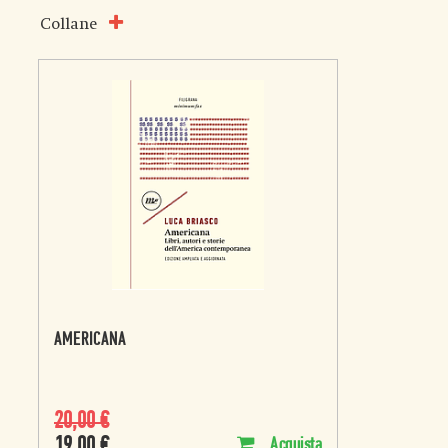
Collane
AMERICANA
20,00
€
19,00
€
Acquista