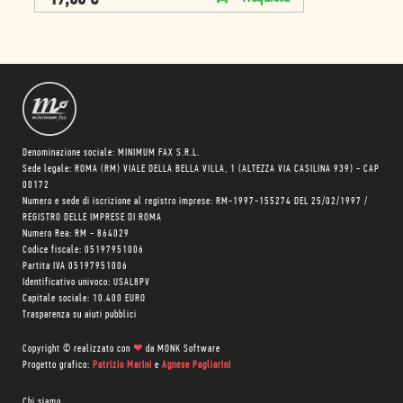
Denominazione sociale: MINIMUM FAX S.R.L.
Sede legale: ROMA (RM) VIALE DELLA BELLA VILLA, 1 (ALTEZZA VIA CASILINA 939) - CAP
00172
Numero e sede di iscrizione al registro imprese: RM-1997-155274 DEL 25/02/1997 /
REGISTRO DELLE IMPRESE DI ROMA
Numero Rea: RM - 864029
Codice fiscale: 05197951006
Partita IVA 05197951006
Identificativo univoco: USAL8PV
Capitale sociale: 10.400 EURO
Trasparenza su aiuti pubblici
Copyright © realizzato con
❤
da
MONK Software
Progetto grafico:
Patrizio Marini
e
Agnese Pagliarini
Chi siamo