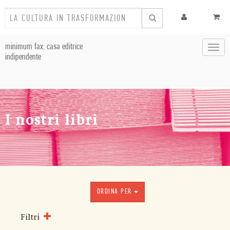
minimum fax: casa editrice
Toggl
indipendente
navig
I nostri libri
ORDINA PER
Filtri