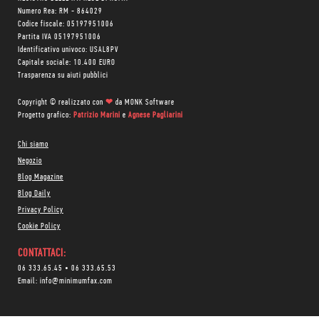
Numero Rea: RM - 864029
Codice fiscale: 05197951006
Partita IVA 05197951006
Identificativo univoco: USAL8PV
Capitale sociale: 10.400 EURO
Trasparenza su aiuti pubblici
Copyright © realizzato con
❤
da
MONK Software
Progetto grafico:
Patrizio Marini
e
Agnese Pagliarini
Chi siamo
Negozio
Blog Magazine
Blog Daily
Privacy Policy
Cookie Policy
CONTATTACI:
06 333.65.45
•
06 333.65.53
Email:
info@minimumfax.com