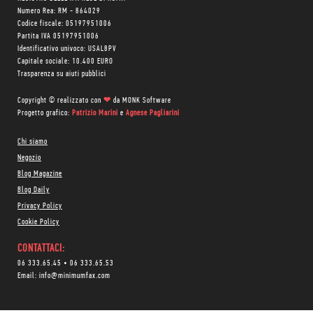
Numero Rea: RM - 864029
Codice fiscale: 05197951006
Partita IVA 05197951006
Identificativo univoco: USAL8PV
Capitale sociale: 10.400 EURO
Trasparenza su aiuti pubblici
Copyright © realizzato con
❤
da
MONK Software
Progetto grafico:
Patrizio Marini
e
Agnese Pagliarini
Chi siamo
Negozio
Blog Magazine
Blog Daily
Privacy Policy
Cookie Policy
CONTATTACI:
06 333.65.45
•
06 333.65.53
Email:
info@minimumfax.com