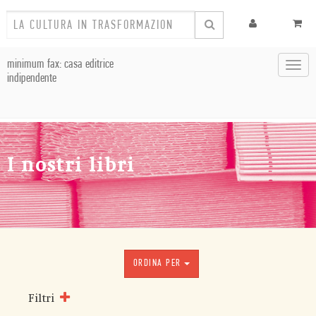
minimum fax: casa editrice
Toggl
indipendente
navig
I nostri libri
ORDINA PER
Filtri