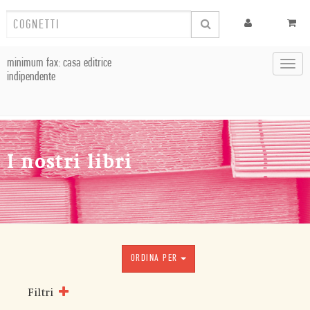
minimum fax: casa editrice
Toggl
indipendente
navig
I nostri libri
ORDINA PER
Filtri