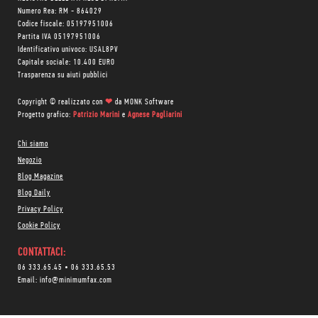
Numero Rea: RM - 864029
Codice fiscale: 05197951006
Partita IVA 05197951006
Identificativo univoco: USAL8PV
Capitale sociale: 10.400 EURO
Trasparenza su aiuti pubblici
Copyright © realizzato con
❤
da
MONK Software
Progetto grafico:
Patrizio Marini
e
Agnese Pagliarini
Chi siamo
Negozio
Blog Magazine
Blog Daily
Privacy Policy
Cookie Policy
CONTATTACI:
06 333.65.45
•
06 333.65.53
Email:
info@minimumfax.com