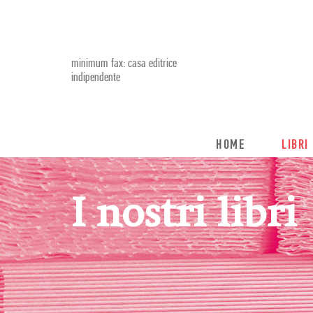
minimum fax: casa editrice
indipendente
HOME
LIBRI
I nostri libri